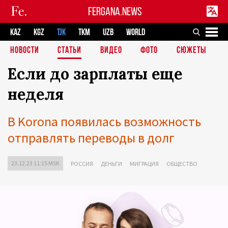
FERGANA.NEWS
KAZ
KGZ
TJK
TKM
UZB
WORLD
НОВОСТИ
СТАТЬИ
ВИДЕО
ФОТО
СЮЖЕТЫ
Если до зарплаты еще
неделя
В Korona появилась возможность
отправлять переводы в долг
23.12.23 11:15 MSK
РОССИЯ
ДЕНЬГИ
МИГРАЦИЯ
ОБЩЕСТВО