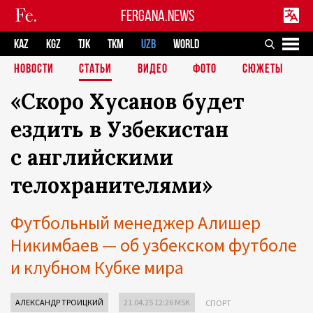
FERGANA.NEWS
KAZ
KGZ
TJK
TKM
UZB
WORLD
НОВОСТИ
СТАТЬИ
ВИДЕО
ФОТО
СЮЖЕТЫ
«Скоро Хусанов будет
ездить в Узбекистан
с английскими
телохранителями»
Футбольный менеджер Алишер
Никимбаев — об узбекском футболе
и клубном Кубке мира
АЛЕКСАНДР ТРОИЦКИЙ
21.04.25 12:26 MSK
СПОРТ