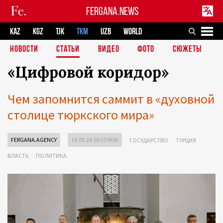
FERGANA.NEWS
KAZ
KGZ
TJK
TKM
UZB
WORLD
НОВОСТИ
СТАТЬИ
ВИДЕО
ФОТО
СЮЖЕТЫ
«Цифровой коридор»
Чем запомнится саммит в «духовной
столице тюркского мира»
FERGANA.AGENCY
16.05.26 10:35 MSK
ГОСУДАРСТВО
ТУРЦИЯ
ВЛАСТЬ
ПОЛИТИКА