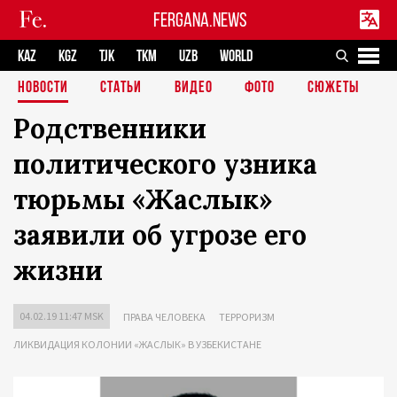
FERGANA.NEWS
KAZ
KGZ
TJK
TKM
UZB
WORLD
НОВОСТИ
СТАТЬИ
ВИДЕО
ФОТО
СЮЖЕТЫ
Родственники
политического узника
тюрьмы «Жаслык»
заявили об угрозе его
жизни
04.02.19 11:47 MSK
ПРАВА ЧЕЛОВЕКА
ТЕРРОРИЗМ
ЛИКВИДАЦИЯ КОЛОНИИ «ЖАСЛЫК» В УЗБЕКИСТАНЕ