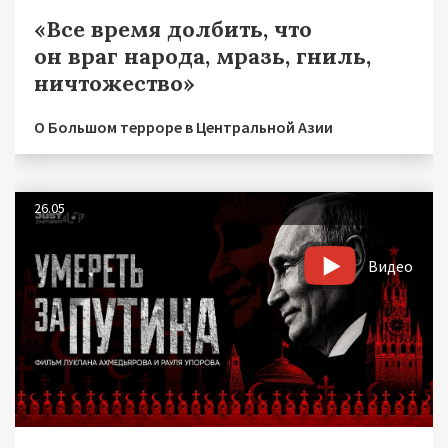
«Все время долбить, что
он враг народа, мразь, гниль,
ничтожество»
О Большом терроре в Центральной Азии
26.05
Видео