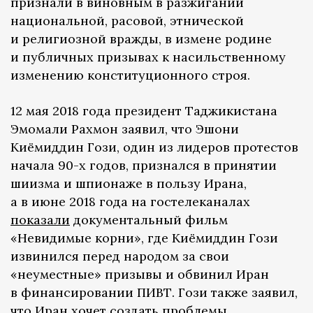
признали в виновным в разжигании
национальной, расовой, этнической
и религиозной вражды, в измене родине
и публичных призывах к насильственному
изменению конституционного строя.
12 мая 2018 года президент Таджикистана
Эмомали Рахмон заявил, что Эшони
Киёмиддин Гози, один из лидеров протестов
начала 90-х годов, признался в принятии
шиизма и шпионаже в пользу Ирана,
а в июне 2018 года на гостелеканалах
показали
документальный фильм
«Невидимые корни», где Киёмиддин Гози
извинился перед народом за свои
«неуместные» призывы и обвинил Иран
в финансировании ПИВТ. Гози также заявил,
что Иран хочет создать проблемы