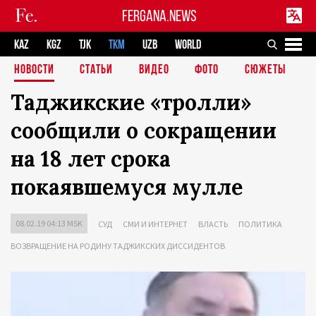
FERGANA.NEWS
KAZ
KGZ
TJK
TKM
UZB
WORLD
НОВОСТИ
СТАТЬИ
ВИДЕО
ФОТО
СЮЖЕТЫ
Таджикские «тролли»
сообщили о сокращении
на 18 лет срока
покаявшемуся мулле
08.02.19 04:13 MSK
СУД
СМИ И ИНТЕРНЕТ
ВЛАСТЬ
ПОЛИТИКА
ВОЗВРАЩЕНИЕ НА РОДИНУ ТАДЖИКСКИХ ДИССИДЕНТОВ