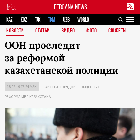
FERGANA.NEWS
KAZ
KGZ
TJK
TKM
UZB
WORLD
НОВОСТИ
СТАТЬИ
ВИДЕО
ФОТО
СЮЖЕТЫ
ООН проследит
за реформой
казахстанской полиции
18.02.19 17:24 MSK
ЗАКОН И ПОРЯДОК
ОБЩЕСТВО
РЕФОРМА МВД КАЗАХСТАНА