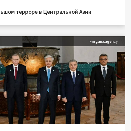
льшом терроре в Центральной Азии
Fergana.agency