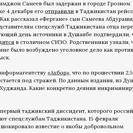
Наимджон Самеев был задержан в городе Грозном
же 4 декабря его
отправили
в Таджикистан рейс
Как рассказал «Фергане» сын Самеева Абдураши
дставителям спецслужб Таджикистана отца пер
ующий день источники в Душанбе подтвердили, 
дится
в столичном СИЗО. Родственники узнали, 
ине было возбуждено уголовное дело как против
ыск.
информагентству
«Ахбор»
, что по прошествии 2,5
стается под стражей. По данным издания, из Ду
 Худжанда. Какие конкретно деяния инкриминир
первый таджикский диссидент, которого росси
ют спецслужбам Таджикистана. 15 февраля
 шокировало известие о якобы добровольном