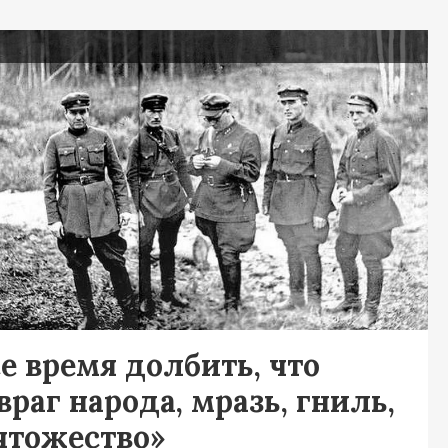
я
е время долбить, что
враг народа, мразь, гниль,
чтожество»