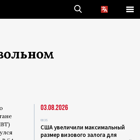
овольном
03.08.2026
о
тане
08:35
ИВТ)
США увеличили максимальный
улся
размер визового залога для