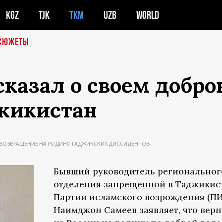
KGZ
TJK
TKM
UZB
WORLD
СЮЖЕТЫ
сказал о своем добр
жикистан
ВОЗВРАЩЕНИЕ НА РОДИНУ ТАДЖИКСКИХ ДИССИДЕНТОВ
Бывший руководитель региональног
отделения
запрещенной
в Таджикис
Партии исламского возрождения (П
Наимджон Самеев заявляет, что верн