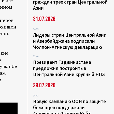
 В 54-
граждан трех стран Центральной
анном
Азии
31.07.2026
неров
похищен
14:09
тан.
Лидеры стран Центральной Азии
и Азербайджана подписали
Чолпон-Атинскую декларацию
акие
13:40
я
Президент Таджикистана
Душанбе
предложил построить в
ам.
Центральной Азии крупный НПЗ
и
29.07.2026
14:43
Новую кампанию ООН по защите
беженцев поддержали
Анджелина Джоли и Кейт