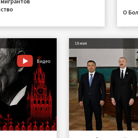
 мигрантов
нство
О Бо
16 мая
Видео