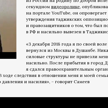
из России на родину по доброй воле.
секундном
видеоролике
, опубликов
на портале YouTube, он опровергает
утверждения таджикских оппозицио
и правозащитников о том, что был 
в РФ и насильно вывезен в Таджикис
«3 декабря 2018 года я по своей воле
вернулся из Москвы в Душанбе. Ник
силовые структуры не привезли мен
насильно. После прибытия в город 
я сдался правоохранительным орган
В ходе следствия в отношении меня и моей семь
 давления и насилия», – говорит Самеев