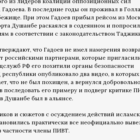
ого из лидеров коалиции оппозиционных сил
адоева. В последние годы он проживал в Голл
бежище. При этом Гадоев прибыл рейсом из Мос
орта Душанбе раскаялся в содеянном и попросил
иям в соответствии с законодательством Таджик
верждают, что Гадоев не имел намерения возвр
ут российскими партнерами, которые пригласили
ецслужб РФ его похитили органы безопасности
 республики опубликовало два видео, в которых
т, что не был похищен, а вернулся добровольно
в последовать его примеру и подверг критике П
 в Душанбе был в альянсе.
иков и сюжетов с осуждением действий исламс
тановились практически все неофициально выв
в частности члены ПИВТ.