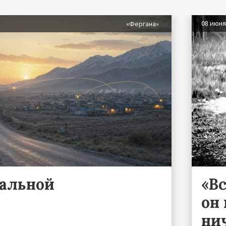
08 июн
«Фергана»
ральной
«Вс
он 
ни