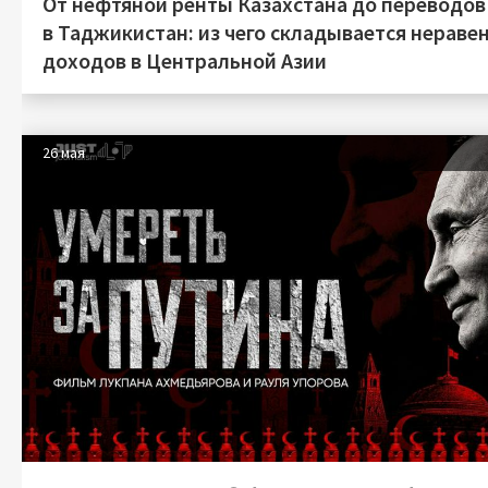
От нефтяной ренты Казахстана до переводов
в Таджикистан: из чего складывается нераве
доходов в Центральной Азии
26 мая