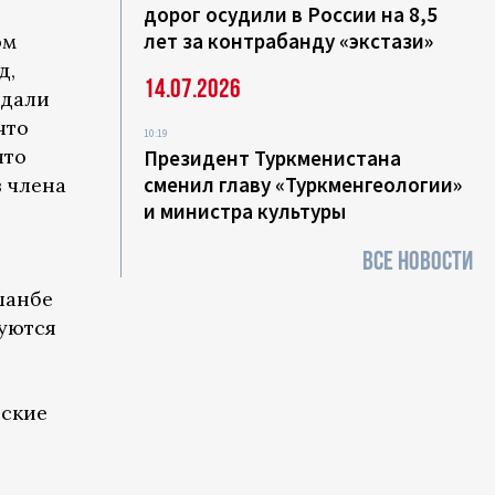
дорог осудили в России на 8,5
лет за контрабанду «экстази»
ом
д,
14.07.2026
едали
что
10:19
что
Президент Туркменистана
сменил главу «Туркменгеологии»
 члена
и министра культуры
ВСЕ НОВОСТИ
шанбе
уются
йские