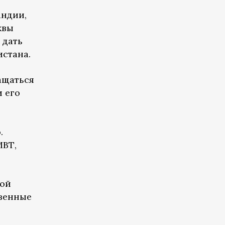
андии,
квы
 дать
истана.
ащаться
 его
.
ИВТ,
кой
езенные