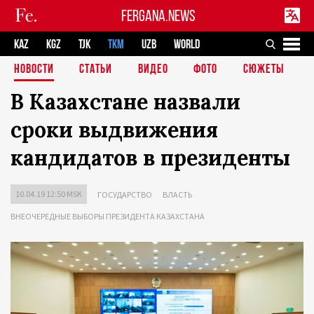
FERGANA.NEWS
KAZ
KGZ
TJK
TKM
UZB
WORLD
НОВОСТИ
СТАТЬИ
ВИДЕО
ФОТО
СЮЖЕТЫ
В Казахстане назвали
сроки выдвижения
кандидатов в президенты
10.04.19 12:50 MSK
ГОСУДАРСТВО
ВЛАСТЬ
ВНЕОЧЕРЕДНЫЕ ВЫБОРЫ ПРЕЗИДЕНТА КАЗАХСТАНА