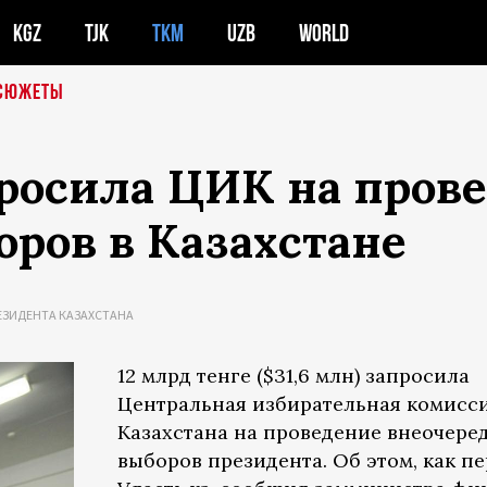
KGZ
TJK
TKM
UZB
WORLD
СЮЖЕТЫ
росила ЦИК на пров
ров в Казахстане
ЕЗИДЕНТА КАЗАХСТАНА
12 млрд тенге ($31,6 млн) запросила
Центральная избирательная комисс
Казахстана на проведение внеочере
выборов президента. Об этом, как п