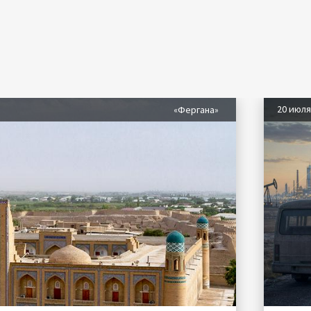
20 июл
«Фергана»