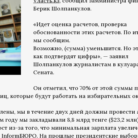
Vласть.кз
, сообщил замминистра фи
Берик Шолпанкулов.
«Идет оценка расчетов, проверка
обоснованности этих расчетов. По и
мы сообщим.
Возможно, (сумма) уменьшится. Но эт
как подтвердят цифры», — заявил
Шолпанкулов журналистам в кулуар
Сената.
Он отметил, что 70% от этой суммы 
ц, которые будут работать на избирательных ок
влены, мы в течение двух дней должны провести
м году мы закладывали 8,8 млрд тенге ($23,2 млн
ост из-за того, что минимальная зарплата увелич
а
InformБЮРО
. На прошлые президентские выбор