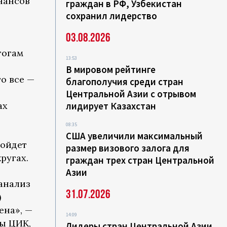
нансов
граждан в РФ, Узбекистан
сохранил лидерство
03.08.2026
тогам
13:53
В мировом рейтинге
о все —
благополучия среди стран
Центральной Азии с отрывом
ах
лидирует Казахстан
08:35
США увеличили максимальный
пойдет
размер визового залога для
ругах.
граждан трех стран Центральной
Азии
 анализ
31.07.2026
)
ена», —
14:09
ы ЦИК,
Лидеры стран Центральной Азии