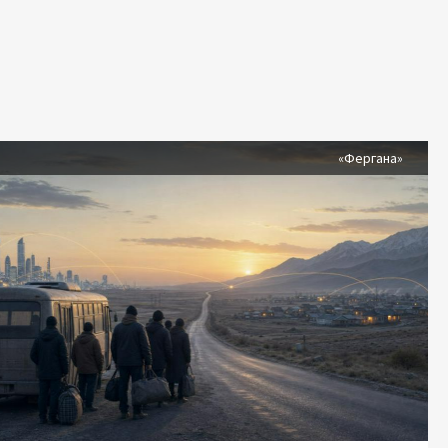
я
«Фергана»