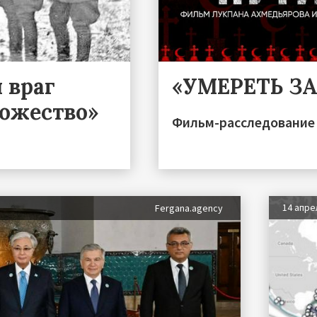
 враг
«УМЕРЕТЬ З
тожество»
Фильм-расследование 
14 апре
Fergana.agency