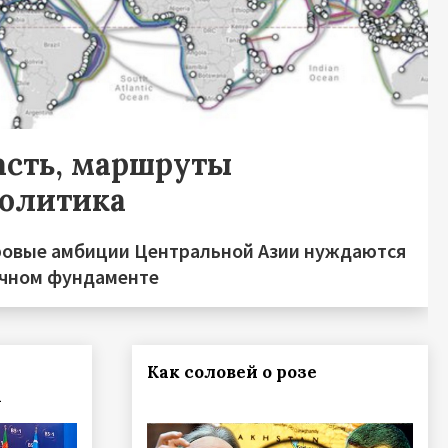
асть, маршруты
политика
овые амбиции Центральной Азии нуждаются
очном фундаменте
Как соловей о розе
а