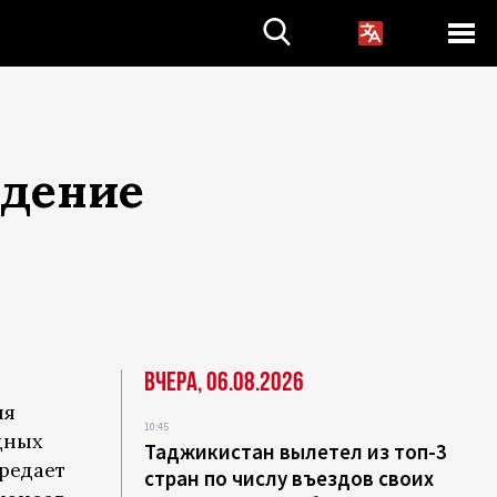
едение
Вчера, 06.08.2026
ия
10:45
дных
Таджикистан вылетел из топ-3
ередает
стран по числу въездов своих