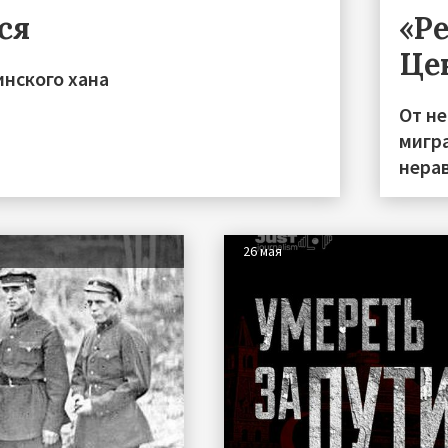
ся
«Р
Це
инского хана
От н
мигра
нера
26 мая