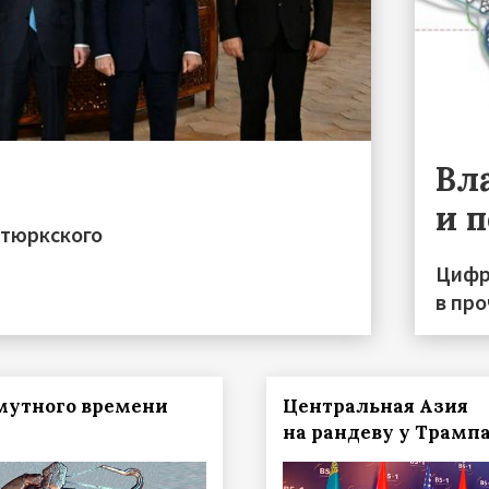
Вл
и 
 тюркского
Цифр
в пр
мутного времени
Центральная Азия
на рандеву у Трамп