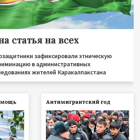
а статья на всех
озащитники зафиксировали этническую
риминацию в административных
ледованиях жителей Каракалпакстана
омощь
Антимигрантский год