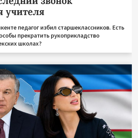
следний звонок
я учителя
кенте педагог избил старшеклассников. Есть
пособы прекратить рукоприкладство
екских школах?