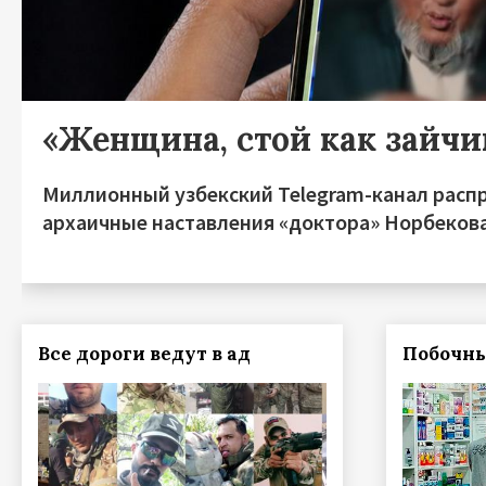
«Женщина, стой как зайчи
Миллионный узбекский Telegram-канал расп
архаичные наставления «доктора» Норбеков
Все дороги ведут в ад
Побочн