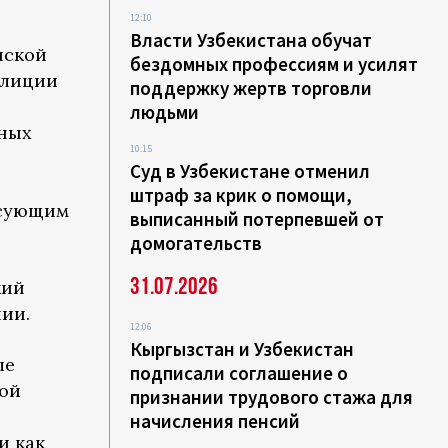
12:10
Власти Узбекистана обучат
нской
бездомных профессиям и усилят
олиции
поддержку жертв торговли
людьми
нных
10:15
Суд в Узбекистане отменил
штраф за крик о помощи,
есующим
выписанный потерпевшей от
домогательств
31.07.2026
кий
ии.
12:06
Кыргызстан и Узбекистан
ле
подписали соглашение о
кой
признании трудового стажа для
начисления пенсий
и как