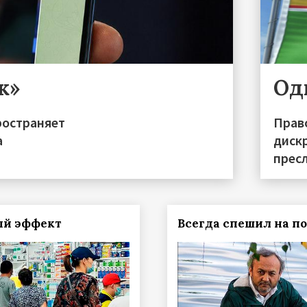
к»
Одн
ространяет
Прав
а
диск
прес
ый эффект
Всегда спешил на п