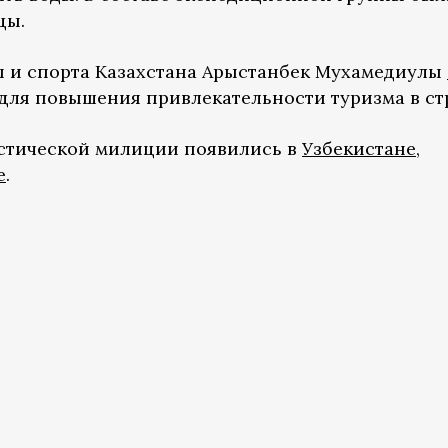
цы.
ы и спорта Казахстана Арыстанбек Мухамедиулы
для повышения привлекательности туризма в ст
истической милиции появились в
Узбекистане
,
е
.