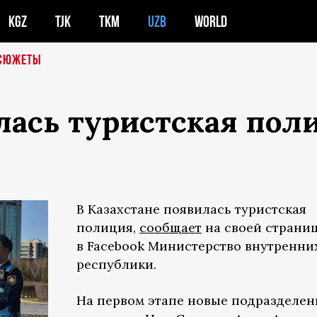
KGZ
TJK
TKM
UZB
WORLD
СЮЖЕТЫ
лась туристская пол
В Казахстане появилась туристская
полиция,
сообщает
на своей страни
в Facebook Министерство внутренни
республики.
На первом этапе новые подразделен