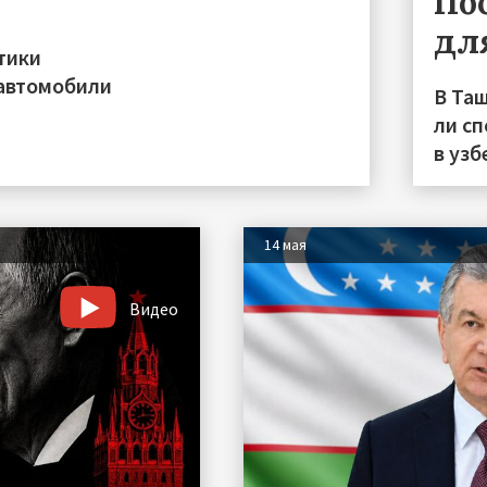
По
дл
тики
 автомобили
В Таш
ли с
в узб
14 мая
Видео