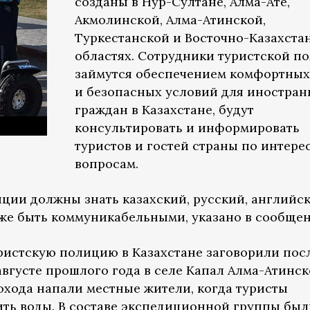
созданы в Нур-Султане, Алма-Ате,
Акмолинской, Алма-Атинской,
Туркестанской и Восточно-Казахста
областях. Сотрудники туристской п
займутся обеспечением комфортных
и безопасных условий для иностра
граждан в Казахстане, будут
консультировать и информировать
туристов и гостей страны по интер
вопросам.
ции должны знать казахский, русский, английс
кже быть коммуникабельными, указано в сообщен
ристскую полицию в Казахстане заговорили пос
августе прошлого года в селе Капал Алма-Атинс
охода напали местные жители, когда туристы
ить воды. В составе экспедиционной группы был