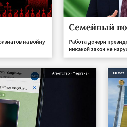
Семейный по
азиатов на войну
Работа дочери презид
никакой закон не нар
08 мая
Агентство «Фергана»