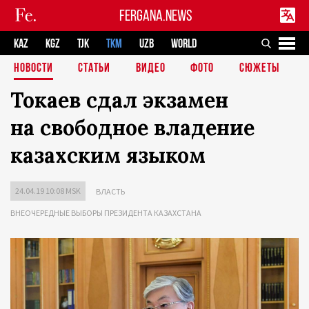
FERGANA.NEWS
KAZ
KGZ
TJK
TKM
UZB
WORLD
НОВОСТИ
СТАТЬИ
ВИДЕО
ФОТО
СЮЖЕТЫ
Токаев сдал экзамен
на свободное владение
казахским языком
24.04.19 10:08 MSK
ВЛАСТЬ
ВНЕОЧЕРЕДНЫЕ ВЫБОРЫ ПРЕЗИДЕНТА КАЗАХСТАНА