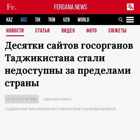
FERGANA.NEWS
KAZ
KGZ
TJK
TKM
UZB
WORLD
НОВОСТИ
СТАТЬИ
ВИДЕО
ФОТО
СЮЖЕТЫ
Десятки сайтов госорганов
Таджикистана стали
недоступны за пределами
страны
27.05.19 17:47 MSK
СМИ И ИНТЕРНЕТ
ТАДЖИКСКИЕ ЧИНОВНИКИ ПРОТИВ ИНТЕРНЕТА И МОБИЛЬНИКОВ