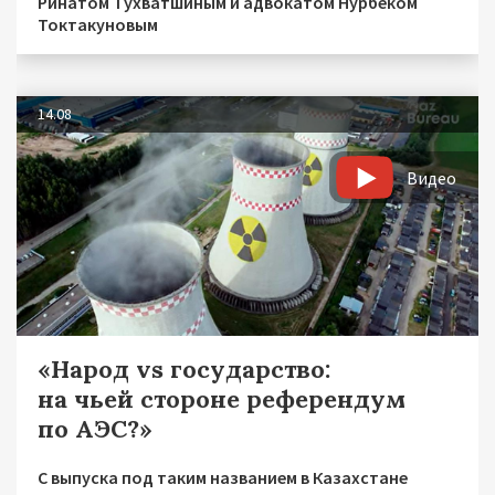
Ринатом Тухватшиным и адвокатом Нурбеком
Токтакуновым
14.08
Видео
«Народ vs государство:
на чьей стороне референдум
по АЭС?»
С выпуска под таким названием в Казахстане