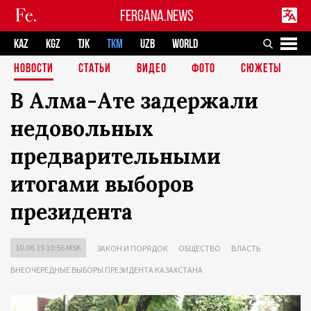
FERGANA.NEWS
KAZ
KGZ
TJK
TKM
UZB
WORLD
НОВОСТИ
СТАТЬИ
ВИДЕО
ФОТО
СЮЖЕТЫ
В Алма-Ате задержали
недовольных
предварительными
итогами выборов
президента
10.06.19 10:56 MSK
ЗАКОН И ПОРЯДОК
ОБЩЕСТВО
ВЛАСТЬ
ВНЕОЧЕРЕДНЫЕ ВЫБОРЫ ПРЕЗИДЕНТА КАЗАХСТАНА