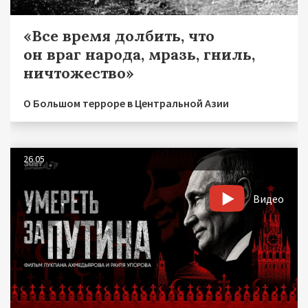
«Все время долбить, что
он враг народа, мразь, гниль,
ничтожество»
О Большом терроре в Центральной Азии
26.05
Видео