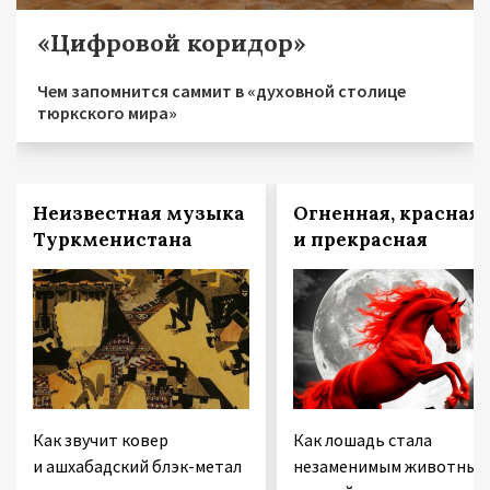
«Цифровой коридор»
Чем запомнится саммит в «духовной столице
тюркского мира»
Неизвестная музыка
Огненная, красная 
Туркменистана
и прекрасная
Как звучит ковер
Как лошадь стала
и ашхабадский блэк-метал
незаменимым животным