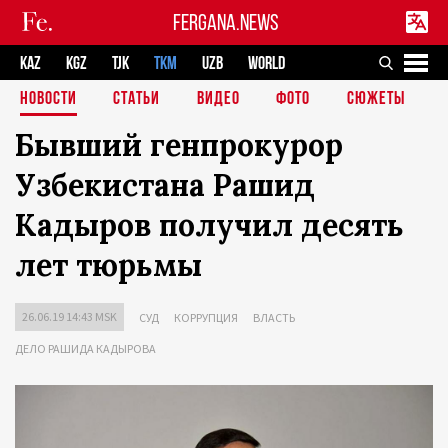
FERGANA.NEWS
KAZ
KGZ
TJK
TKM
UZB
WORLD
НОВОСТИ
СТАТЬИ
ВИДЕО
ФОТО
СЮЖЕТЫ
Бывший генпрокурор
Узбекистана Рашид
Кадыров получил десять
лет тюрьмы
26.06.19 14:43 MSK
СУД
КОРРУПЦИЯ
ВЛАСТЬ
ДЕЛО РАШИДА КАДЫРОВА