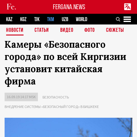
FERGANA.NEWS
KAZ
KGZ
TJK
TKM
UZB
WORLD
НОВОСТИ
СТАТЬИ
ВИДЕО
ФОТО
СЮЖЕТЫ
Камеры «Безопасного
города» по всей Киргизии
установит китайская
фирма
16.09.19 14:17 MSK
БЕЗОПАСНОСТЬ
ВНЕДРЕНИЕ СИСТЕМЫ «БЕЗОПАСНЫЙ ГОРОД» В БИШКЕКЕ