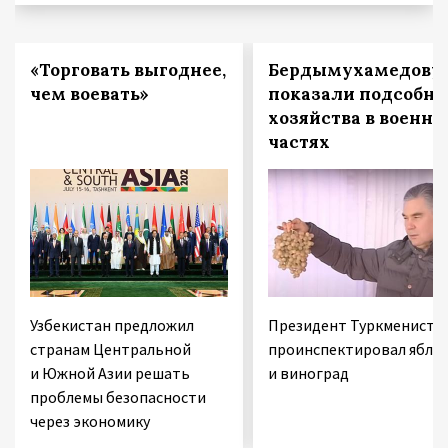
«Торговать выгоднее,
Бердымухамедову
чем воевать»
показали подсобн
хозяйства в военн
частях
Узбекистан предложил
Президент Туркмениста
странам Центральной
проинспектировал ябло
и Южной Азии решать
и виноград
проблемы безопасности
через экономику