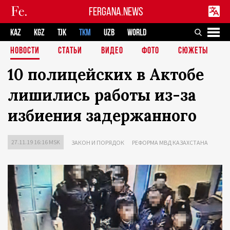
FERGANA.NEWS
KAZ
KGZ
TJK
TKM
UZB
WORLD
НОВОСТИ
СТАТЬИ
ВИДЕО
ФОТО
СЮЖЕТЫ
10 полицейских в Актобе
лишились работы из-за
избиения задержанного
27.11.19 16:16 MSK
ЗАКОН И ПОРЯДОК
РЕФОРМА МВД КАЗАХСТАНА