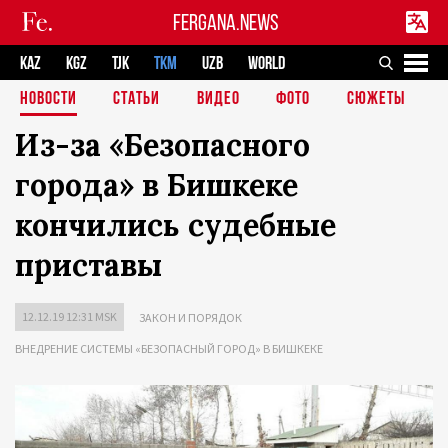
FERGANA.NEWS
KAZ
KGZ
TJK
TKM
UZB
WORLD
НОВОСТИ
СТАТЬИ
ВИДЕО
ФОТО
СЮЖЕТЫ
Из-за «Безопасного
города» в Бишкеке
кончились судебные
приставы
12.12.19 12:31 MSK
ЗАКОН И ПОРЯДОК
ВНЕДРЕНИЕ СИСТЕМЫ «БЕЗОПАСНЫЙ ГОРОД» В БИШКЕКЕ