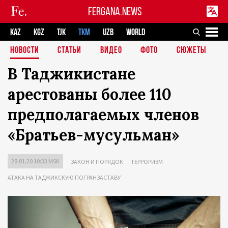
FERGANA.NEWS
KAZ
KGZ
TJK
TKM
UZB
WORLD
НОВОСТИ
СТАТЬИ
ВИДЕО
ФОТО
СЮЖЕТЫ
В Таджикистане
арестованы более 110
предполагаемых членов
«Братьев-мусульман»
28.01.20 10:33 MSK
ЗАКОН И ПОРЯДОК
ТЕРРОРИЗМ
АТАКА НА ТАДЖИКСКУЮ ПОГРАНЗАСТАВУ