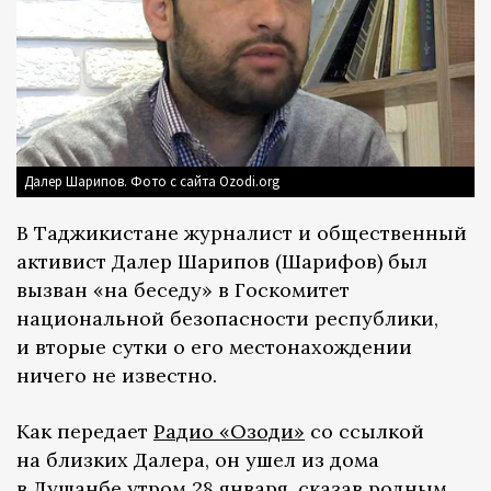
Далер Шарипов. Фото с сайта Ozodi.org
В Таджикистане журналист и общественный
активист Далер Шарипов (Шарифов) был
вызван «на беседу» в Госкомитет
национальной безопасности республики,
и вторые сутки о его местонахождении
ничего не известно.
Как передает
Радио «Озоди»
со ссылкой
на близких Далера, он ушел из дома
в Душанбе утром 28 января, сказав родным,