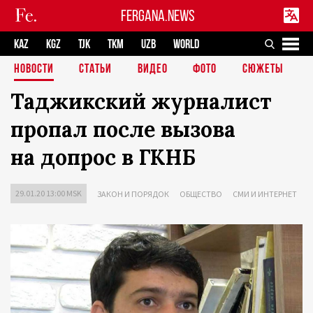
FERGANA.NEWS
KAZ
KGZ
TJK
TKM
UZB
WORLD
НОВОСТИ
СТАТЬИ
ВИДЕО
ФОТО
СЮЖЕТЫ
Таджикский журналист
пропал после вызова
на допрос в ГКНБ
29.01.20 13:00 MSK
ЗАКОН И ПОРЯДОК
ОБЩЕСТВО
СМИ И ИНТЕРНЕТ