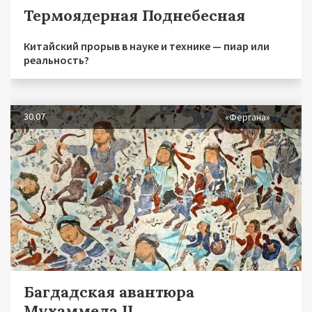
Термоядерная Поднебесная
Китайский прорыв в науке и технике — пиар или
реальность?
30.07
«Фергана»
Багдадская авантюра
Мухаммеда II