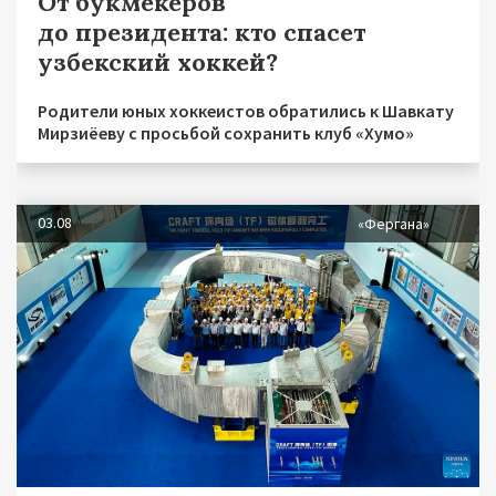
От букмекеров
до президента: кто спасет
узбекский хоккей?
Родители юных хоккеистов обратились к Шавкату
Мирзиёеву с просьбой сохранить клуб «Хумо»
03.08
«Фергана»