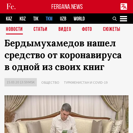
FERGANA.NEWS
KAZ
KGZ
TJK
TKM
UZB
WORLD
НОВОСТИ
СТАТЬИ
ВИДЕО
ФОТО
СЮЖЕТЫ
Бердымухамедов нашел
средство от коронавируса
в одной из своих книг
15.03.20 13:59 MSK
ОБЩЕСТВО
ТУРКМЕНИСТАН И COVID-19