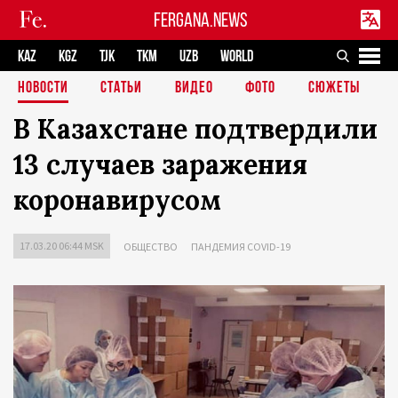
FERGANA.NEWS
KAZ
KGZ
TJK
TKM
UZB
WORLD
НОВОСТИ
СТАТЬИ
ВИДЕО
ФОТО
СЮЖЕТЫ
В Казахстане подтвердили
13 случаев заражения
коронавирусом
17.03.20 06:44 MSK
ОБЩЕСТВО
ПАНДЕМИЯ COVID-19