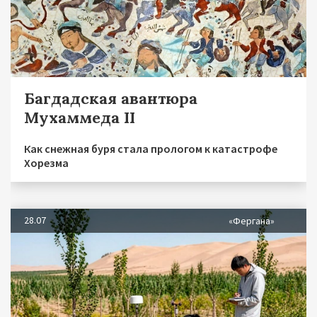
Багдадская авантюра
Мухаммеда II
Как снежная буря стала прологом к катастрофе
Хорезма
28.07
«Фергана»