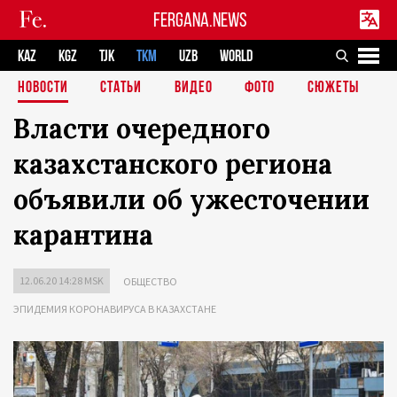
FERGANA.NEWS
KAZ
KGZ
TJK
TKM
UZB
WORLD
НОВОСТИ
СТАТЬИ
ВИДЕО
ФОТО
СЮЖЕТЫ
Власти очередного
казахстанского региона
объявили об ужесточении
карантина
12.06.20 14:28 MSK
ОБЩЕСТВО
ЭПИДЕМИЯ КОРОНАВИРУСА В КАЗАХСТАНЕ