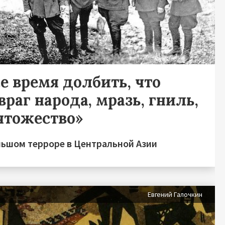
е время долбить, что
враг народа, мразь, гниль,
чтожество»
льшом терроре в Центральной Азии
Евгений Галочкин