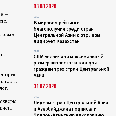
03.08.2026
ые —
13:53
те,
В мировом рейтинге
благополучия среди стран
рговые
Центральной Азии с отрывом
лидирует Казахстан
08:35
ры.
США увеличили максимальный
размер визового залога для
граждан трех стран Центральной
спорта,
Азии
льность
31.07.2026
лет.
14:09
скверы,
Лидеры стран Центральной Азии
ичен.
и Азербайджана подписали
Чолпон-Атинскую декларацию