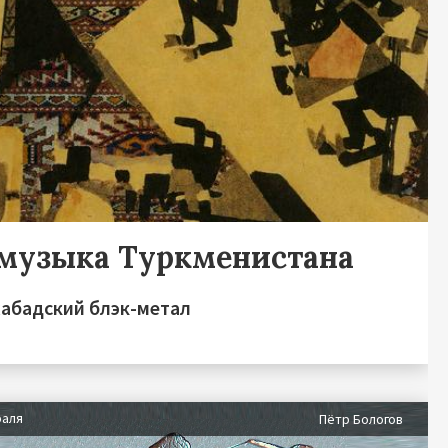
 музыка Туркменистана
хабадский блэк-метал
раля
Пётр Бологов