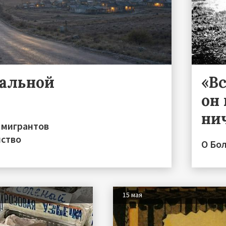
ральной
«Вс
он 
ни
 мигрантов
нство
О Бо
15 мая