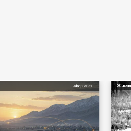
08 июн
«Фергана»