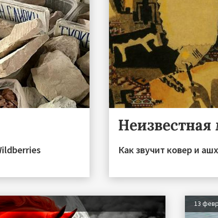
Неизвестная
ildberries
Как звучит ковер и аш
13 фев