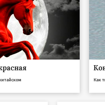
красная
Ко
китайском
Как 