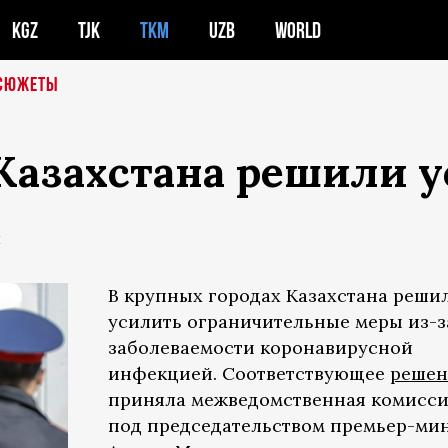
KGZ
TJK
TKM
UZB
WORLD
СЮЖЕТЫ
 Казахстана решили 
Е
В крупных городах Казахстана реши
усилить ограничительные меры из-з
заболеваемости коронавирусной
инфекцией. Соответствующее
решен
приняла межведомственная комисс
под председательством премьер-ми