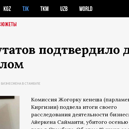
KGZ
TJK
TKM
UZB
WORLD
СЮЖЕТЫ
утатов подтвердило
улом
 БИЗНЕСМЕНА В СТАМБУЛЕ
Комиссия Жогорку кенеша (парламе
Киргизии) подвела итоги своего
расследования деятельности бизне
Айеркена Саймаити, убитого осенью