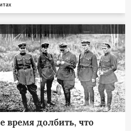
итах
я
е время долбить, что