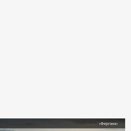
я
«Фергана»