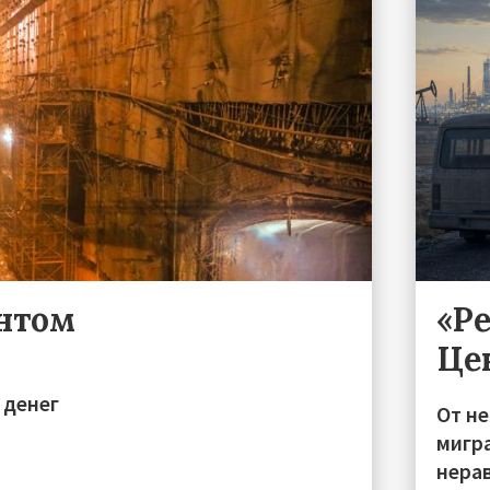
ентом
«Р
Це
 денег
От н
мигра
нера