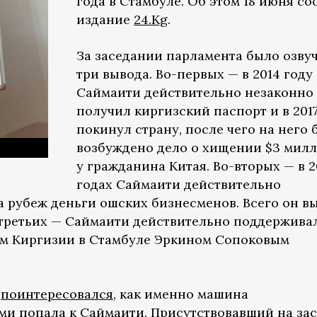
года в Стамбуле. Об этом 18 июня с
издание
24.Kg
.
За заседании парламента было озву
три вывода. Во-первых — в 2014 году
Саймаити действительно незаконно
получил киргизский паспорт и в 2017
покинул страну, после чего на него
возбуждено дело о хищении $3 мил
у гражданина Китая. Во-вторых — в 2
годах Саймаити действительно
а рубеж деньги ошских бизнесменов. Всего он в
-третьих — Саймаити действительно поддержива
ом Киргизии в Стамбуле Эркином Сопоковым
в
поинтересовался
, как именно машина
и попала к Саймаити. Присутствовавший на за