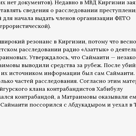
их нет документов). Недавно в МВД Киргизии зая
ставлять сведения о расследовании преступлени
ей для начала выдать членов организации ФЕТО
еррористической).
широкий резонанс в Киргизии, потому что весно
тском расследовании радио «Азаттык» о деятел
раимовых. Утверждалось, что Саймаити — незак
аимовы выводили средства за рубеж. После убий
 их источником информации был сам Саймаити.
лько частей расследования. Согласно этим мате
уйгурского клана контрабандистов Хабибулу
мался контрабандой, а Матраимовы оказывали е
у Саймаити поссорился с Абдукадыром и уехал в