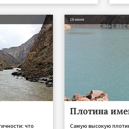
16 июня
Плотина име
тичности: что
Самую высокую плотин