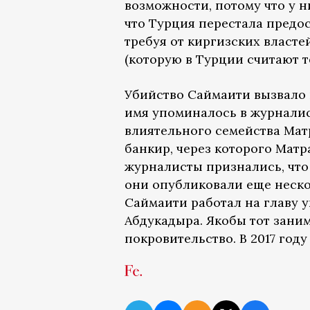
возможности, потому что у н
что Турция перестала предо
требуя от киргизских власт
(которую в Турции считают т
Убийство Саймаити вызвало 
имя упоминалось в журналис
влиятельного семейства Мат
банкир, через которого Матр
журналисты признались, что
они опубликовали еще неско
Саймаити работал на главу 
Абдукадыра. Якобы тот зани
покровительство. В 2017 год