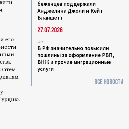
вили,
беженцев поддержали
я,
Анджелина Джоли и Кейт
Бланшетт
27.07.2026
й его
12:46
ьности
В РФ значительно повысили
онный
пошлины за оформление РВП,
ства
ВНЖ и прочие миграционные
услуги
 Затем
риалам,
ВСЕ НОВОСТИ
му
 Турцию.