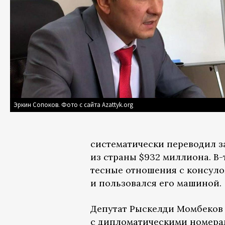
Эркин Сопоков. Фото с сайта Azattyk.org
систематически переводил з
из страны $932 миллиона. В
тесные отношения с консул
и пользовался его машиной.
Депутат Рыскелди Момбеко
с дипломатическими номерам