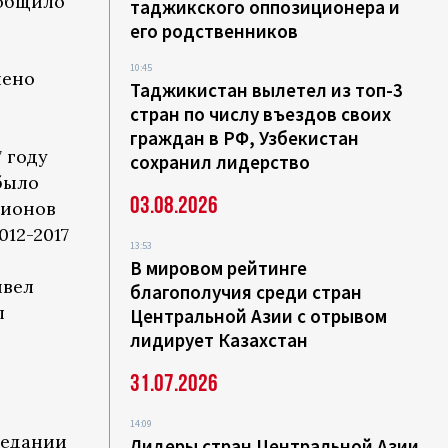
ообщило
таджикского оппозиционера и
его родственников
10:45
чено
Таджикистан вылетел из топ-3
стран по числу въездов своих
граждан в РФ, Узбекистан
 году
сохранил лидерство
 было
03.08.2026
лионов
012-2017
13:53
В мировом рейтинге
ывел
благополучия среди стран
л
Центральной Азии с отрывом
лидирует Казахстан
31.07.2026
14:09
седании
Лидеры стран Центральной Азии