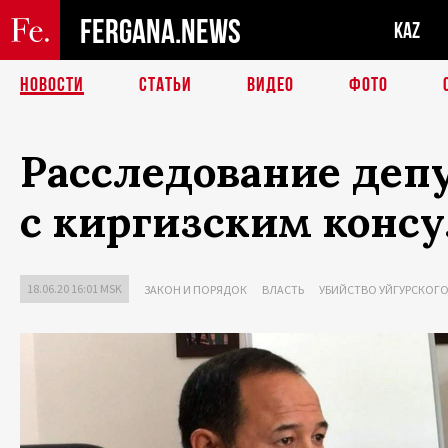
FERGANA.NEWS
KAZ
НОВОСТИ
СТАТЬИ
ВИДЕО
ФОТО
Расследование деп
с киргизским конс
18.06.20 16:01 MSK
ЗАКОН И ПОРЯДОК
ВЛАСТЬ
УБИЙСТВО УЙГУРСКОГО