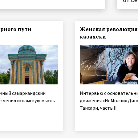
рного пути
Женская революция
казахски
очный самаркандский
Интервью с основательн
изменил исламскую мысль
движения «НеМолчи» Дин
Тансари, часть II