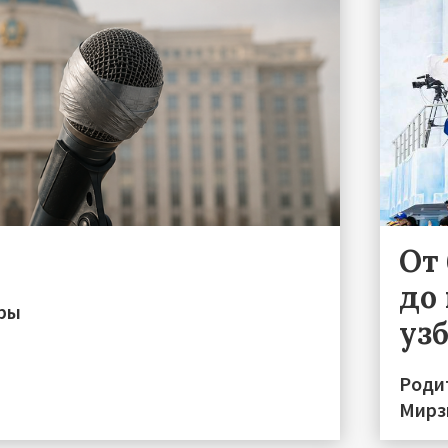
От
до 
иры
уз
Роди
Мирз