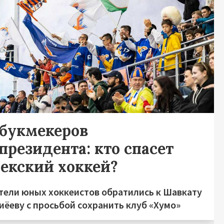
 букмекеров
президента: кто спасет
бекский хоккей?
тели юных хоккеистов обратились к Шавкату
иёеву с просьбой сохранить клуб «Хумо»