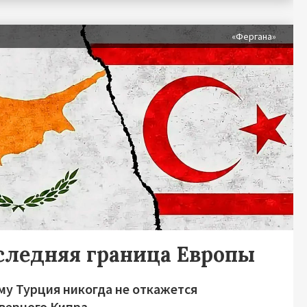
я
«Фергана»
следняя граница Европы
му Турция никогда не откажется
еверного Кипра