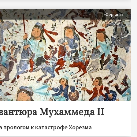
«Фергана»
авантюра Мухаммеда II
а прологом к катастрофе Хорезма