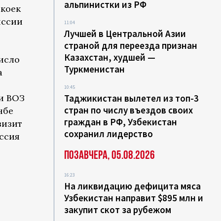
альпинистки из РФ
 коек
иссии
11:04
Лучшей в Центральной Азии
страной для переезда признан
Казахстан, худшей —
число
Туркменистан
а
10:45
и ВОЗ
Таджикистан вылетел из топ-3
стран по числу въездов своих
нбе
граждан в РФ, Узбекистан
визит
сохранил лидерство
иссия
Позавчера, 05.08.2026
16:23
На ликвидацию дефицита мяса
Узбекистан направит $895 млн и
закупит скот за рубежом