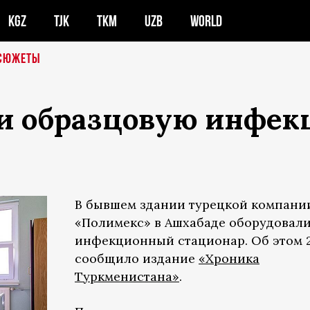
KGZ
TJK
TKM
UZB
WORLD
СЮЖЕТЫ
и образцовую инфе
В бывшем здании турецкой компани
«Полимекс» в Ашхабаде оборудовал
инфекционный стационар. Об этом 
сообщило издание
«Хроника
Туркменистана»
.