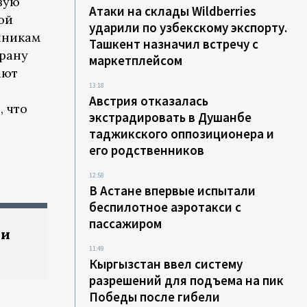
вую
Атаки на склады Wildberries
ой
ударили по узбекскому экспорту.
нникам
Ташкент назначил встречу с
храну
маркетплейсом
ают
13:18
Австрия отказалась
 что
экстрадировать в Душанбе
е
таджикского оппозиционера и
его родственников
12:58
В Астане впервые испытали
беспилотное аэротакси с
пассажиром
ии
11:49
Кыргызстан ввел систему
разрешений для подъема на пик
Победы после гибели