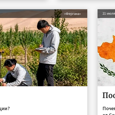
21 июл
«Фергана»
По
ции?
Поче
от С