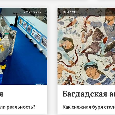
30 июля
«Фергана»
я
Багдадская 
или реальность?
Как снежная буря стал