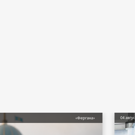
04 авгу
«Фергана»