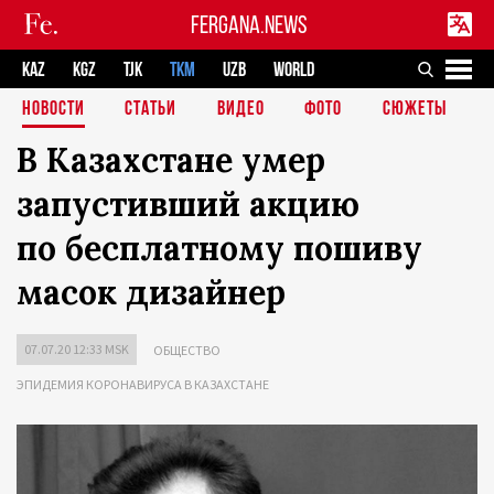
FERGANA.NEWS
KAZ
KGZ
TJK
TKM
UZB
WORLD
НОВОСТИ
СТАТЬИ
ВИДЕО
ФОТО
СЮЖЕТЫ
В Казахстане умер
запустивший акцию
по бесплатному пошиву
масок дизайнер
07.07.20 12:33 MSK
ОБЩЕСТВО
ЭПИДЕМИЯ КОРОНАВИРУСА В КАЗАХСТАНЕ