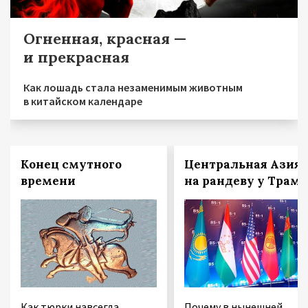
Огненная, красная —
и прекрасная
Как лошадь стала незаменимым животным
в китайском календаре
Конец смутного
Центральная Азия
времени
на рандеву у Трам
Как тюрки навсегда
Почему в нынешней