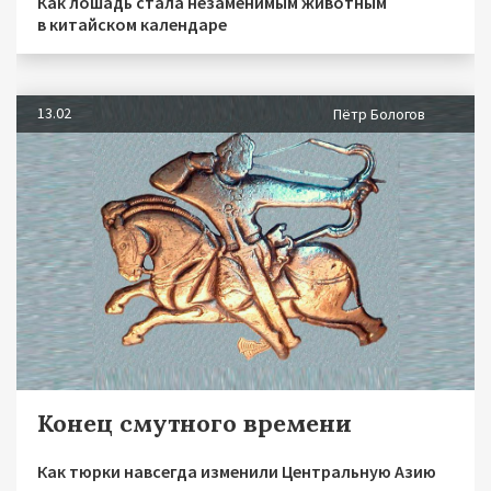
Как лошадь стала незаменимым животным
в китайском календаре
13.02
Пётр Бологов
Конец смутного времени
Как тюрки навсегда изменили Центральную Азию