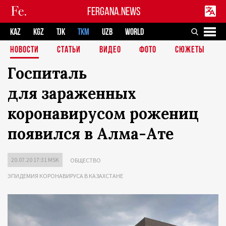
FERGANA.NEWS
KAZ
KGZ
TJK
TKM
UZB
WORLD
НОВОСТИ
СТАТЬИ
ВИДЕО
ФОТО
СЮЖЕТЫ
Госпиталь
для зараженных
коронавирусом рожениц
появился в Алма-Ате
20.07.20 17:31 MSK
ОБЩЕСТВО
ЭПИДЕМИЯ КОРОНАВИРУСА В КАЗАХСТАНЕ