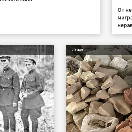
От н
мигра
нера
20 мая