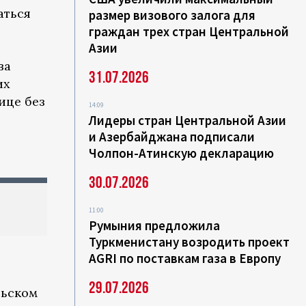
аться
размер визового залога для
граждан трех стран Центральной
Азии
ва
31.07.2026
их
ице без
14:09
Лидеры стран Центральной Азии
и Азербайджана подписали
Чолпон-Атинскую декларацию
30.07.2026
11:00
Румыния предложила
Туркменистану возродить проект
AGRI по поставкам газа в Европу
29.07.2026
льском