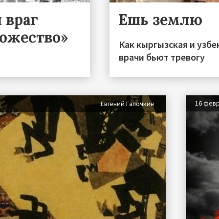
 враг
Ешь землю
тожество»
Как кыргызская и узбек
врачи бьют тревогу
16 фев
Евгений Галочкин