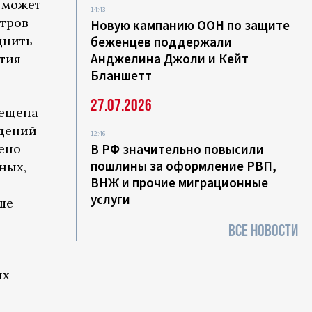
 может
14:43
атров
Новую кампанию ООН по защите
днить
беженцев поддержали
Анджелина Джоли и Кейт
ития
Бланшетт
27.07.2026
рещена
ждений
12:46
ено
В РФ значительно повысили
пошлины за оформление РВП,
ных,
ВНЖ и прочие миграционные
услуги
ше
—
ВСЕ НОВОСТИ
ых