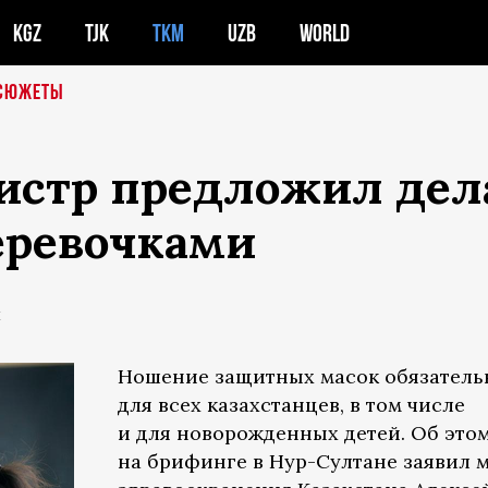
KGZ
TJK
TKM
UZB
WORLD
СЮЖЕТЫ
истр предложил дел
еревочками
Е
Ношение защитных масок обязатель
для всех казахстанцев, в том числе
и для новорожденных детей. Об это
на брифинге в Нур-Султане заявил 