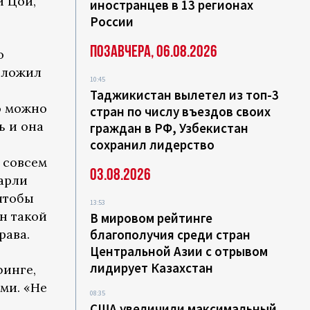
й Цой,
иностранцев в 13 регионах
России
Позавчера, 06.08.2026
о
дложил
10:45
Таджикистан вылетел из топ-3
о можно
стран по числу въездов своих
ь и она
граждан в РФ, Узбекистан
сохранил лидерство
 совсем
03.08.2026
арли
 чтобы
13:53
Он такой
В мировом рейтинге
рава.
благополучия среди стран
Центральной Азии с отрывом
лидирует Казахстан
финге,
ми. «Не
08:35
США увеличили максимальный