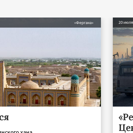
20 июл
«Фергана»
ся
«Р
Це
инского хана