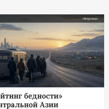
я
«Фергана»
ейтинг бедности»
нтральной Азии