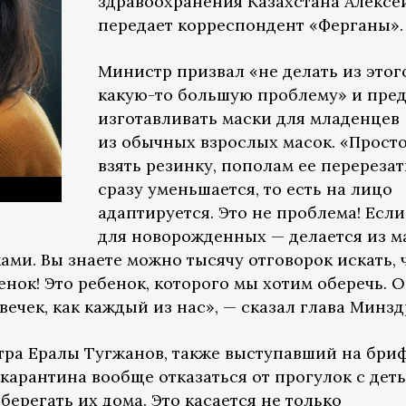
здравоохранения Казахстана Алексе
передает корреспондент «Ферганы».
Министр призвал «не делать из этог
какую-то большую проблему» и пре
изготавливать маски для младенцев
из обычных взрослых масок. «Прост
взять резинку, пополам ее перерезат
сразу уменьшается, то есть на лицо
адаптируется. Это не проблема! Если
для новорожденных — делается из м
ками. Вы знаете можно тысячу отговорок искать,
енок! Это ребенок, которого мы хотим оберечь. 
вечек, как каждый из нас», — сказал глава Минзд
ра Ералы Тугжанов, также выступавший на бри
карантина вообще отказаться от прогулок с деть
берегать их дома. Это касается не только