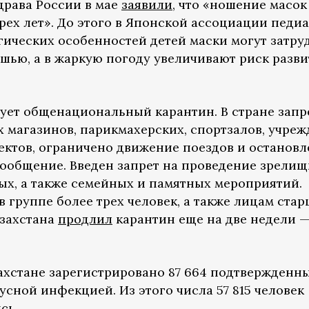
драва России в мае
заявили
, что «ношение масок
рех лет». До этого в Японской ассоциации педи
гических особенностей детей маски могут затру
ушью, а в жаркую погоду увеличивают риск разв
ует общенациональный карантин. В стране зап
 магазинов, парикмахерских, спортзалов, учре
ектов, ограничено движение поездов и остановл
ообщение. Введен запрет на проведение зрелищ
ых, а также семейных и памятных мероприятий.
в группе более трех человек, а также лицам стар
азахстана
продлил
карантин еще на две недели 
захстане зарегистрировано 87 664 подтвержденн
сной инфекцией. Из этого числа 57 815 человек
сь.