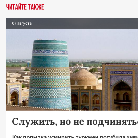
Читайте также
07 августа
Служить, но не подчинять
Как попытка усмирить туркмен погубила хив