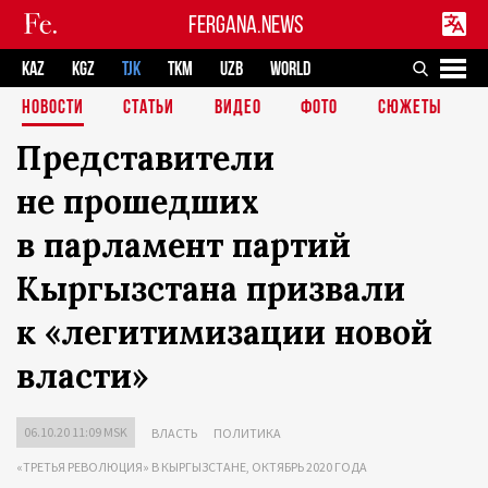
FERGANA.NEWS
KAZ
KGZ
TJK
TKM
UZB
WORLD
НОВОСТИ
СТАТЬИ
ВИДЕО
ФОТО
СЮЖЕТЫ
Представители
не прошедших
в парламент партий
Кыргызстана призвали
к «легитимизации новой
власти»
06.10.20 11:09 MSK
ВЛАСТЬ
ПОЛИТИКА
«ТРЕТЬЯ РЕВОЛЮЦИЯ» В КЫРГЫЗСТАНЕ, ОКТЯБРЬ 2020 ГОДА