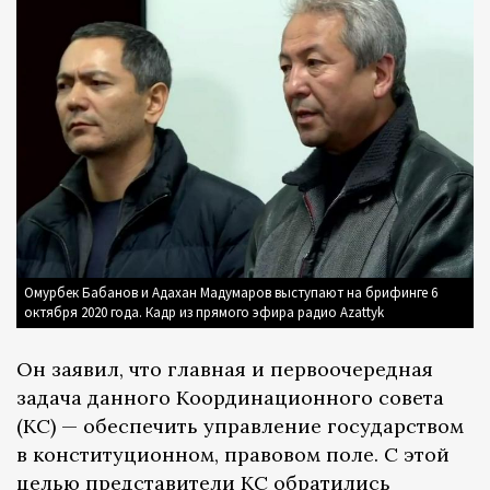
Омурбек Бабанов и Адахан Мадумаров выступают на брифинге 6
октября 2020 года. Кадр из прямого эфира радио Azattyk
Он заявил, что главная и первоочередная
задача данного Координационного совета
(КС) — обеспечить управление государством
в конституционном, правовом поле. С этой
целью представители КС обратились