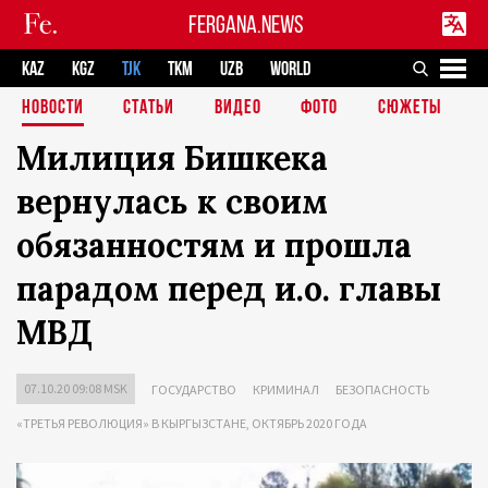
FERGANA.NEWS
KAZ
KGZ
TJK
TKM
UZB
WORLD
НОВОСТИ
СТАТЬИ
ВИДЕО
ФОТО
СЮЖЕТЫ
Милиция Бишкека
вернулась к своим
обязанностям и прошла
парадом перед и.о. главы
МВД
07.10.20 09:08 MSK
ГОСУДАРСТВО
КРИМИНАЛ
БЕЗОПАСНОСТЬ
«ТРЕТЬЯ РЕВОЛЮЦИЯ» В КЫРГЫЗСТАНЕ, ОКТЯБРЬ 2020 ГОДА