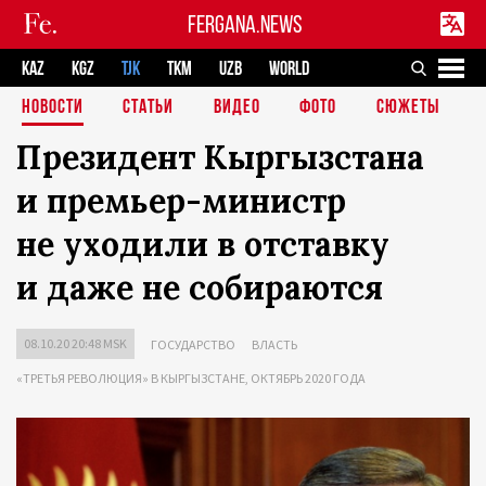
FERGANA.NEWS
KAZ
KGZ
TJK
TKM
UZB
WORLD
НОВОСТИ
СТАТЬИ
ВИДЕО
ФОТО
СЮЖЕТЫ
Президент Кыргызстана
и премьер-министр
не уходили в отставку
и даже не собираются
08.10.20 20:48 MSK
ГОСУДАРСТВО
ВЛАСТЬ
«ТРЕТЬЯ РЕВОЛЮЦИЯ» В КЫРГЫЗСТАНЕ, ОКТЯБРЬ 2020 ГОДА