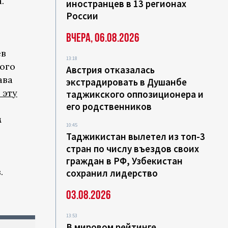
.
иностранцев в 13 регионах
России
Вчера, 06.08.2026
ев
13:18
ого
Австрия отказалась
ава
экстрадировать в Душанбе
 эту
таджикского оппозиционера и
его родственников
м
10:45
Таджикистан вылетел из топ-3
стран по числу въездов своих
граждан в РФ, Узбекистан
.
сохранил лидерство
03.08.2026
13:53
В мировом рейтинге