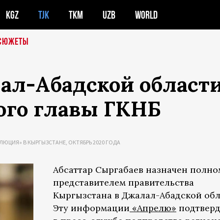
KGZ
TJK
TKM
UZB
WORLD
СЮЖЕТЫ
ал-Абадской област
ого главы ГКНБ
ЛЮЦИЯ» В КЫРГЫЗСТАНЕ, ОКТЯБРЬ 2020 ГОДА
Абсаттар Сыргабаев назначен полн
представителем правительства
Кыргызстана в Джалал-Абадской обл
Эту информации
«Апрелю»
подтвер