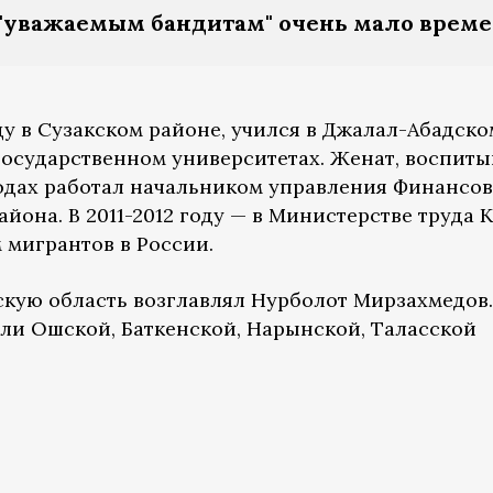
"уважаемым бандитам" очень мало врем
ду в Сузакском районе, учился в Джалал-Абадско
осударственном университетах. Женат, воспиты
 годах работал начальником управления Финансо
йона. В 2011-2012 году — в Министерстве труда К
 мигрантов в России.
кую область возглавлял Нурболот Мирзахмедов.
ли Ошской, Баткенской, Нарынской, Таласской