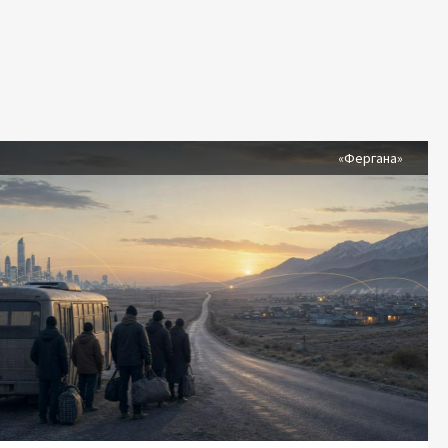
я
«Фергана»