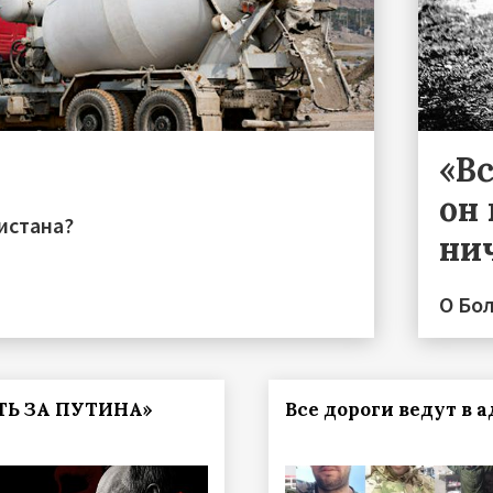
«Вс
он 
истана?
ни
О Бо
ТЬ ЗА ПУТИНА»
Все дороги ведут в а