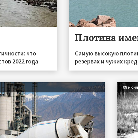
Плотина име
тичности: что
Самую высокую плотин
тов 2022 года
резервах и чужих кред
08 июн