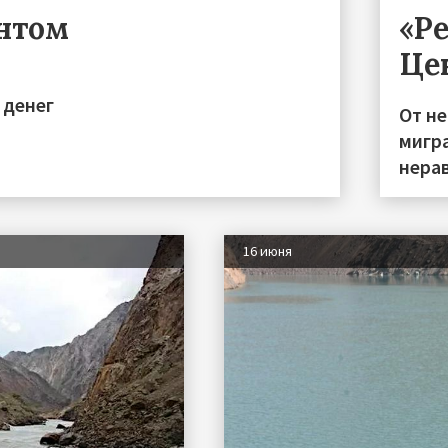
ентом
«Р
Це
 денег
От н
мигра
нера
16 июня