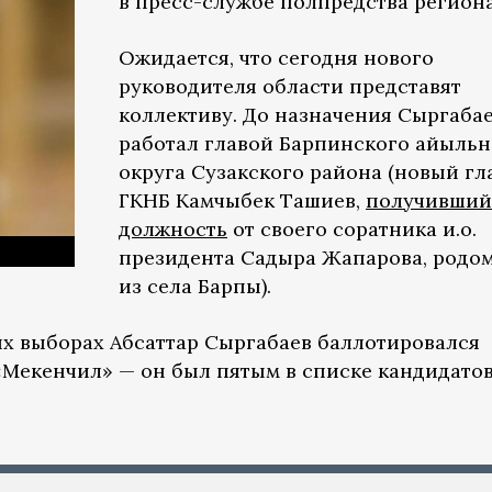
в пресс-службе полпредства региона
Ожидается, что сегодня нового
руководителя области представят
коллективу. До назначения Сыргаба
работал главой Барпинского айыльн
округа Сузакского района (новый гл
ГКНБ Камчыбек Ташиев,
получивший
должность
от своего соратника и.о.
президента Садыра Жапарова, родо
из села Барпы).
х выборах Абсаттар Сыргабаев баллотировался
«Мекенчил» — он был пятым в списке кандидатов