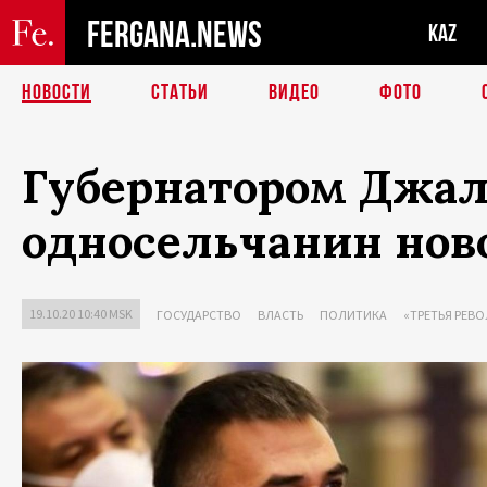
FERGANA.NEWS
KAZ
НОВОСТИ
СТАТЬИ
ВИДЕО
ФОТО
Губернатором Джал
односельчанин нов
19.10.20 10:40 MSK
ГОСУДАРСТВО
ВЛАСТЬ
ПОЛИТИКА
«ТРЕТЬЯ РЕВО