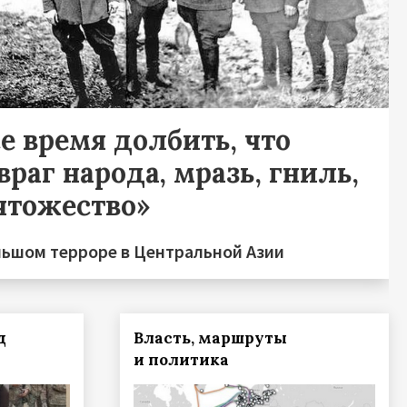
е время долбить, что
враг народа, мразь, гниль,
чтожество»
льшом терроре в Центральной Азии
д
Власть, маршруты
и политика