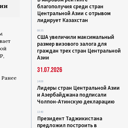
ени
благополучия среди стран
Центральной Азии с отрывом
лидирует Казахстан
08:35
м
США увеличили максимальный
вает
размер визового залога для
вой
граждан трех стран Центральной
Р,
Азии
31.07.2026
 Ранее
14:09
Лидеры стран Центральной Азии
и Азербайджана подписали
Чолпон-Атинскую декларацию
13:40
Президент Таджикистана
предложил построить в