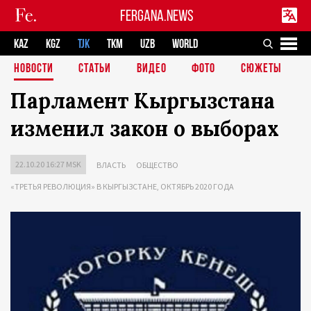
FERGANA.NEWS
KAZ
KGZ
TJK
TKM
UZB
WORLD
НОВОСТИ
СТАТЬИ
ВИДЕО
ФОТО
СЮЖЕТЫ
Парламент Кыргызстана
изменил закон о выборах
22.10.20 16:27 MSK
ВЛАСТЬ
ОБЩЕСТВО
«ТРЕТЬЯ РЕВОЛЮЦИЯ» В КЫРГЫЗСТАНЕ, ОКТЯБРЬ 2020 ГОДА