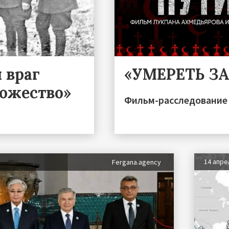
 враг
«УМЕРЕТЬ З
тожество»
Фильм-расследование 
14 апре
Fergana.agency