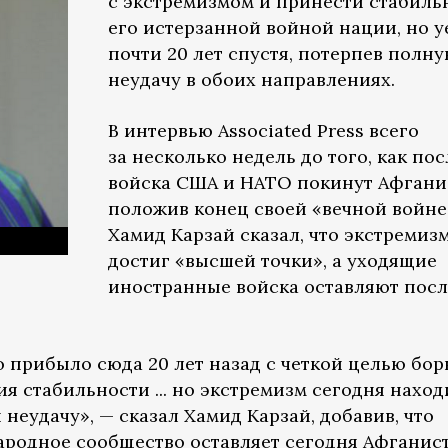
с экстремизмом и принести стабиль
его истерзанной войной нации, но 
почти 20 лет спустя, потерпев полн
неудачу в обоих направлениях.
В интервью Associated Press всего
за несколько недель до того, как по
войска США и НАТО покинут Афгани
положив конец своей «вечной войне
Хамид Карзай сказал, что экстремиз
достиг «высшей точки», а уходящие
иностранные войска оставляют посл
прибыло сюда 20 лет назад с четкой целью бо
я стабильности ... но экстремизм сегодня наход
 неудачу», — сказал Хамид Карзай, добавив, что
ародное сообщество оставляет сегодня Афганис