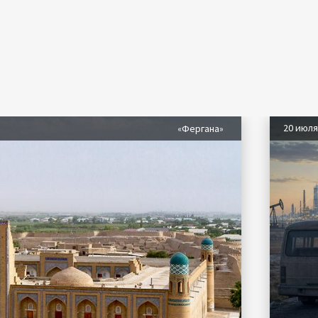
20 июл
«Фергана»