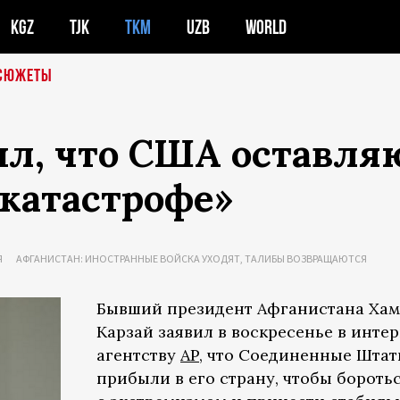
KGZ
TJK
TKM
UZB
WORLD
СЮЖЕТЫ
ил, что США оставля
 катастрофе»
Я
АФГАНИСТАН: ИНОСТРАННЫЕ ВОЙСКА УХОДЯТ, ТАЛИБЫ ВОЗВРАЩАЮТСЯ
Бывший президент Афганистана Ха
Карзай заявил в воскресенье в инте
агентству
AP
, что Соединенные Шта
прибыли в его страну, чтобы бороть