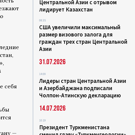
ность
Центральной Азии с отрывом
уезжают
лидирует Казахстан
ую
08:35
США увеличили максимальный
размер визового залога для
граждан трех стран Центральной
следние
Азии
стан,
31.07.2026
»,
м
14:09
Лидеры стран Центральной Азии
е себя
и Азербайджана подписали
Чолпон-Атинскую декларацию
14.07.2026
рьбы
ится
10:19
Президент Туркменистана
тану —
сменил главу «Туркменгеологии»