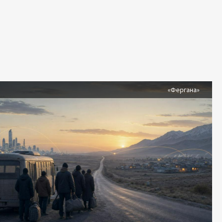
я
«Фергана»