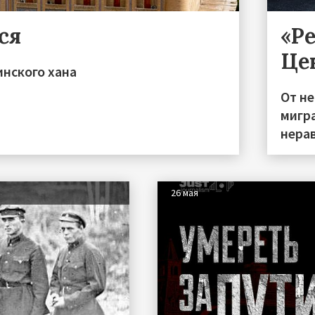
ся
«Р
Це
инского хана
От н
мигра
нера
26 мая