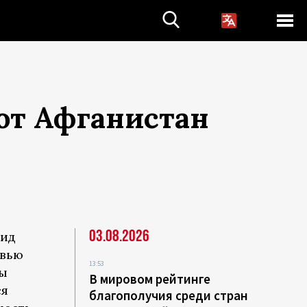
ют Афганистан
03.08.2026
мид
рвью
13:53
ты
В мировом рейтинге
ся
благополучия среди стран