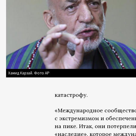
Хамид Карзай. Фото AP
катастрофу.
«Международное сообщество 
с экстремизмом и обеспечени
на пике. Итак, они потерпели
«наследие», которое междун