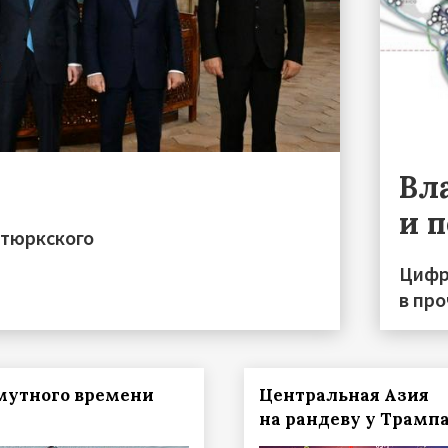
Вл
и 
 тюркского
Цифр
в пр
мутного времени
Центральная Азия
на рандеву у Трамп