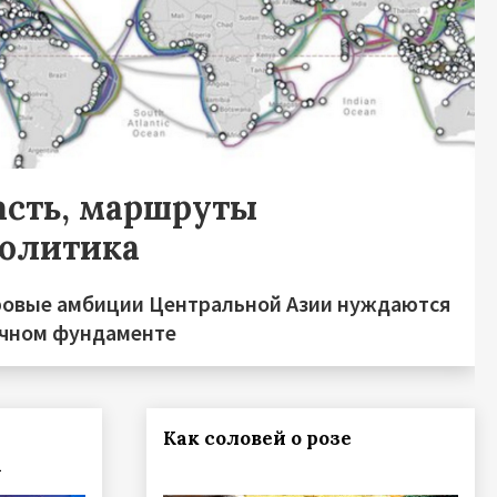
асть, маршруты
политика
овые амбиции Центральной Азии нуждаются
очном фундаменте
Как соловей о розе
а