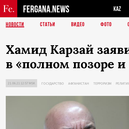
FERGANA.NEWS
KAZ
НОВОСТИ
СТАТЬИ
ВИДЕО
ФОТО
Хамид Карзай заяв
в «полном позоре и
21.06.21 12:57 MSK
ГОСУДАРСТВО
АФГАНИСТАН
ТЕРРОРИЗМ
РЕЛИГИ