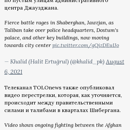
по пустым улицам административного
центра Джаузджана.
Fierce battle rages in Shaberghan, Jawzjan, as
Taliban take over police headquarters, Dostum's
palace, and other key buildings, now moving
towards city center
pic.twitter.com/gQizDEuIJo
— Khalid (Halit Ertuğrul) (@khalid_pk)
August
6, 2021
Телеканал TOLOnews также опубликовал
видео перестрелки, которая, как уточняется,
происходит между правительственными
силами и талибами в кварталах Шибергана.
Video shows ongoing fighting between the Afghan