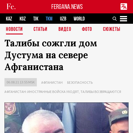
FERGANA.NEWS
KAZ
KGZ
TJK
TKM
UZB
WORLD
НОВОСТИ
СТАТЬИ
ВИДЕО
ФОТО
СЮЖЕТЫ
Талибы сожгли дом
Дустума на севере
Афганистана
06.08.21 13:55 MSK
АФГАНИСТАН
БЕЗОПАСНОСТЬ
АФГАНИСТАН: ИНОСТРАННЫЕ ВОЙСКА УХОДЯТ, ТАЛИБЫ ВОЗВРАЩАЮТСЯ