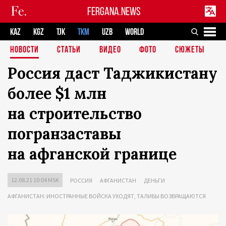
FERGANA.NEWS
KAZ
KGZ
TJK
TKM
UZB
WORLD
НОВОСТИ
СТАТЬИ
ВИДЕО
ФОТО
СЮЖЕТЫ
Россия даст Таджикистану
более $1 млн
на строительство
погранзаставы
на афганской границе
12.08.21 10:04 MSK
РОССИЯ
АФГАНИСТАН
ДЕНЬГИ
АФГАНИСТАН: ИНОСТРАННЫЕ ВОЙСКА УХОДЯТ, ТАЛИБЫ ВОЗВРАЩАЮТСЯ