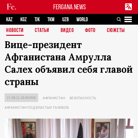
FERGANA.NEWS
KAZ
KGZ
TJK
TKM
UZB
WORLD
НОВОСТИ
СТАТЬИ
ВИДЕО
ФОТО
СЮЖЕТЫ
Вице-президент
Афганистана Амрулла
Салех объявил себя главой
страны
17.08.21 18:46 MSK
АФГАНИСТАН
БЕЗОПАСНОСТЬ
АФГАНИСТАН ПОД ВЛАСТЬЮ ТАЛИБОВ