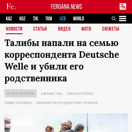
FERGANA.NEWS
KAZ
KGZ
TJK
TKM
UZB
WORLD
НОВОСТИ
СТАТЬИ
ВИДЕО
ФОТО
СЮЖЕТЫ
Талибы напали на семью
корреспондента Deutsche
Welle и убили его
родственника
20.08.21 09:26 MSK
АФГАНИСТАН
СМИ И ИНТЕРНЕТ
ПРАВА ЧЕЛОВЕКА
АФГАНИСТАН ПОД ВЛАСТЬЮ ТАЛИБОВ