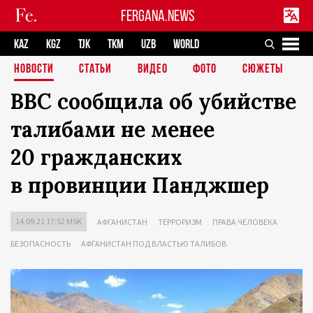
FERGANA.NEWS
KAZ
KGZ
TJK
TKM
UZB
WORLD
НОВОСТИ
СТАТЬИ
ВИДЕО
ФОТО
СЮЖЕТЫ
BBC сообщила об убийстве
талибами не менее
20 гражданских
в провинции Панджшер
14.09.21 17:52 MSK
АФГАНИСТАН
ТЕРРОРИЗМ
ПРАВА ЧЕЛОВЕКА
БЕЗОПАСНОСТЬ
АФГАНИСТАН ПОД ВЛАСТЬЮ ТАЛИБОВ