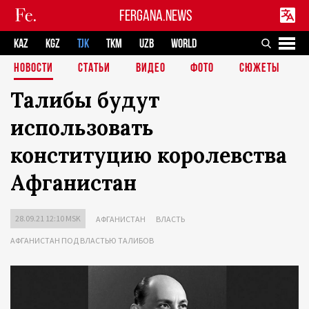
FERGANA.NEWS
KAZ
KGZ
TJK
TKM
UZB
WORLD
НОВОСТИ
СТАТЬИ
ВИДЕО
ФОТО
СЮЖЕТЫ
Талибы будут
использовать
конституцию королевства
Афганистан
28.09.21 12:10 MSK
АФГАНИСТАН
ВЛАСТЬ
АФГАНИСТАН ПОД ВЛАСТЬЮ ТАЛИБОВ