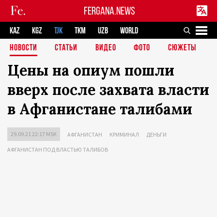
FERGANA.NEWS
KAZ
KGZ
TJK
TKM
UZB
WORLD
НОВОСТИ
СТАТЬИ
ВИДЕО
ФОТО
СЮЖЕТЫ
Цены на опиум пошли
вверх после захвата власти
в Афганистане талибами
29.09.21 22:17 MSK
АФГАНИСТАН
КРИМИНАЛ
ДЕНЬГИ
АФГАНИСТАН ПОД ВЛАСТЬЮ ТАЛИБОВ