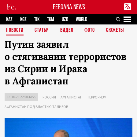
FERGANA.NEWS
KAZ
KGZ
TJK
TKM
UZB
WORLD
НОВОСТИ
СТАТЬИ
ВИДЕО
ФОТО
СЮЖЕТЫ
Путин заявил
о стягивании террористов
из Сирии и Ирака
в Афганистан
13.10.21 22:04 MSK
РОССИЯ
АФГАНИСТАН
ТЕРРОРИЗМ
АФГАНИСТАН ПОД ВЛАСТЬЮ ТАЛИБОВ