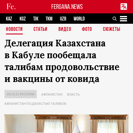
FERGANA.NEWS
KAZ
KGZ
TJK
TKM
UZB
WORLD
НОВОСТИ
СТАТЬИ
ВИДЕО
ФОТО
СЮЖЕТЫ
Делегация Казахстана
в Кабуле пообещала
талибам продовольствие
и вакцины от ковида
18.10.21 09:25 MSK
АФГАНИСТАН
ВЛАСТЬ
АФГАНИСТАН ПОД ВЛАСТЬЮ ТАЛИБОВ