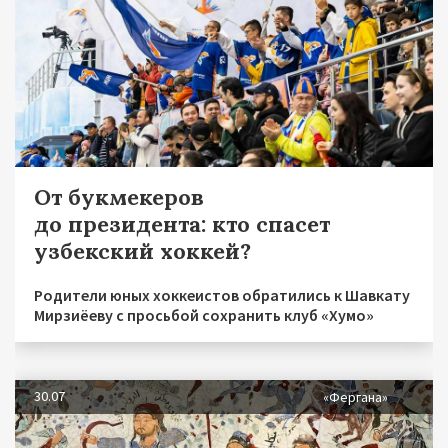
От букмекеров
до президента: кто спасет
узбекский хоккей?
Родители юных хоккеистов обратились к Шавкату
Мирзиёеву с просьбой сохранить клуб «Хумо»
30.07
«Фергана»