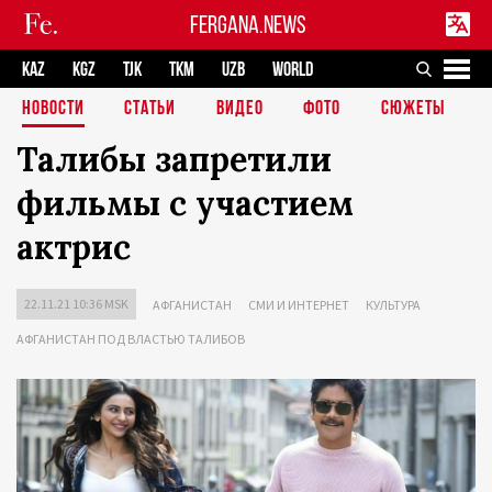
FERGANA.NEWS
KAZ
KGZ
TJK
TKM
UZB
WORLD
НОВОСТИ
СТАТЬИ
ВИДЕО
ФОТО
СЮЖЕТЫ
Талибы запретили
фильмы с участием
актрис
22.11.21 10:36 MSK
АФГАНИСТАН
СМИ И ИНТЕРНЕТ
КУЛЬТУРА
АФГАНИСТАН ПОД ВЛАСТЬЮ ТАЛИБОВ