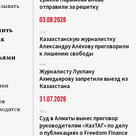
азывать
отправили за решетку
03.08.2026
нить
17:12
ак
Казахстанскую журналистку
Александру Алёхову приговорили
к лишению свободы
ьями
09:06
Журналисту Лукпану
Ахмедьярову запретили выезд из
ики
Казахстана
31.07.2026
ов
водятся
19:23
Суд в Алматы вынес приговор
руководителям «КазТАГ» по делу
о публикациях о Freedom Finance