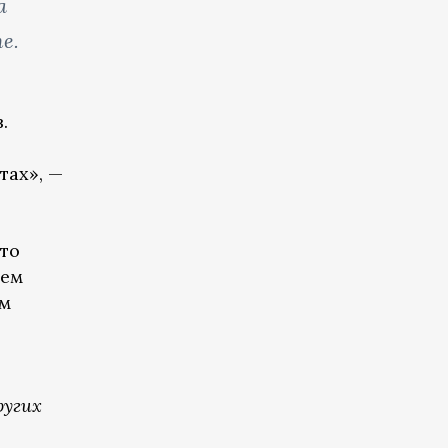
а
е.
.
тах», —
что
ием
ом
ругих