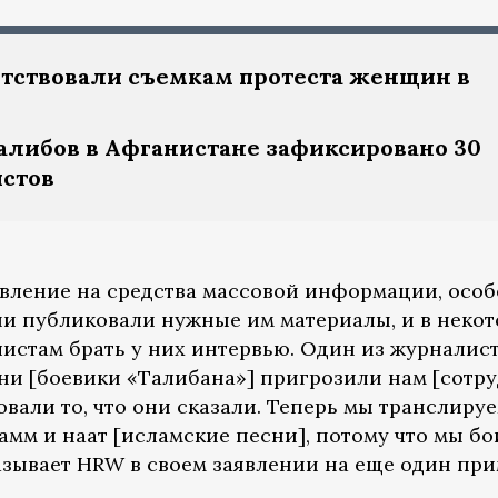
ятствовали съемкам протеста женщин в
талибов в Афганистане зафиксировано 30
стов
вление на средства массовой информации, осо
они публиковали нужные им материалы, и в неко
истам брать у них интервью. Один из журналис
 они [боевики «Талибана»] пригрозили нам [сотр
вали то, что они сказали. Теперь мы транслиру
амм и наат [исламские песни], потому что мы б
азывает HRW в своем заявлении на еще один при