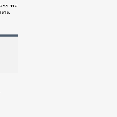
ому что
ете.
и