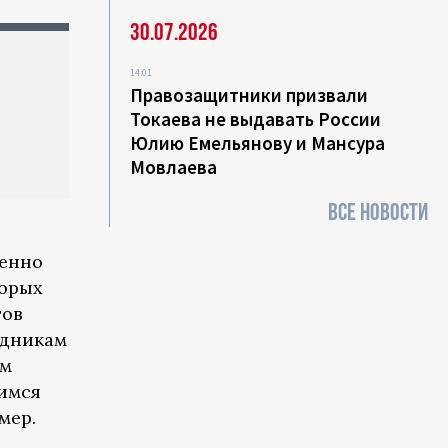
30.07.2026
14:01
Правозащитники призвали
Токаева не выдавать России
Юлию Емельянову и Мансура
Мовлаева
ВСЕ НОВОСТИ
бенно
торых
тов
удникам
ем
оимся
мер.