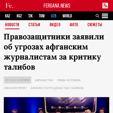
FERGANA.NEWS
KAZ
KGZ
TJK
TKM
UZB
WORLD
НОВОСТИ
СТАТЬИ
ВИДЕО
ФОТО
СЮЖЕТЫ
Правозащитники заявили
об угрозах афганским
журналистам за критику
талибов
23.11.21 12:20 MSK
АФГАНИСТАН
ПРАВА ЧЕЛОВЕКА
СМИ И ИНТЕРНЕТ
АФГАНИСТАН ПОД ВЛАСТЬЮ ТАЛИБОВ