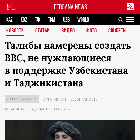
FERGANA.NEWS
KAZ
KGZ
TJK
TKM
UZB
WORLD
НОВОСТИ
СТАТЬИ
ВИДЕО
ФОТО
СЮЖЕТЫ
Талибы намерены создать
ВВС, не нуждающиеся
в поддержке Узбекистана
и Таджикистана
28.11.21 14:43 MSK
АФГАНИСТАН
БЕЗОПАСНОСТЬ
АФГАНИСТАН ПОД ВЛАСТЬЮ ТАЛИБОВ