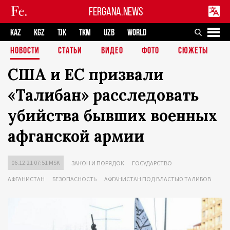
FERGANA.NEWS
KAZ
KGZ
TJK
TKM
UZB
WORLD
НОВОСТИ
СТАТЬИ
ВИДЕО
ФОТО
СЮЖЕТЫ
США и ЕС призвали
«Талибан» расследовать
убийства бывших военных
афганской армии
06.12.21 07:51 MSK
ЗАКОН И ПОРЯДОК
ГОСУДАРСТВО
АФГАНИСТАН
БЕЗОПАСНОСТЬ
АФГАНИСТАН ПОД ВЛАСТЬЮ ТАЛИБОВ