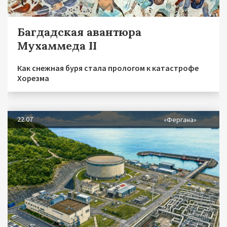
Багдадская авантюра
Мухаммеда II
Как снежная буря стала прологом к катастрофе
Хорезма
22.07
«Фергана»