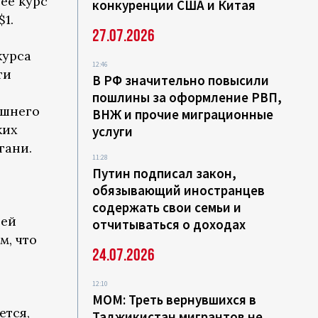
нее курс
конкуренции США и Китая
$1.
27.07.2026
курса
12:46
ти
В РФ значительно повысили
пошлины за оформление РВП,
ешнего
ВНЖ и прочие миграционные
ких
услуги
гани.
11:28
Путин подписал закон,
обязывающий иностранцев
содержать свои семьи и
ией
отчитываться о доходах
м, что
24.07.2026
12:10
МОМ: Треть вернувшихся в
ется,
Таджикистан мигрантов не