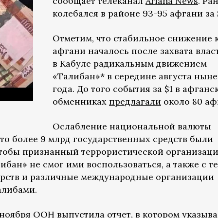
сообщает телеканал
Ariana News
. Ра
колебался в районе 93-95 афгани за 
Отметим, что стабильное снижение 
афгани началось после захвата влас
в Кабуле радикальным движением
«Талибан»* в середине августа нын
года. До того события за $1 в афганс
обменниках
предлагали
около 80 аф
Ослабление национальной валюты
что более 9 млрд государственных средств были
чтобы признанный террористической организац
ибан» не смог ими воспользоваться, а также с те
арств и различные международные организации
алибами.
х ноября ООН
выпустила
отчет, в котором указыва