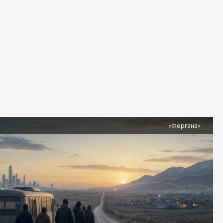
я
«Фергана»