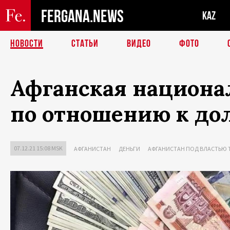
FERGANA.NEWS
KAZ
НОВОСТИ
СТАТЬИ
ВИДЕО
ФОТО
Афганская национа
по отношению к до
07.12.21 15:08 MSK
АФГАНИСТАН
ДЕНЬГИ
АФГАНИСТАН ПОД ВЛАСТЬЮ 