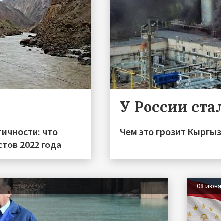
У России ста
тичности: что
Чем это грозит Кыргы
тов 2022 года
08 июн