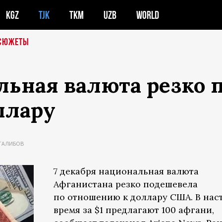
KGZ
TJK
TKM
UZB
WORLD
СЮЖЕТЫ
льная валюта резко 
ллару
ТАЛИБОВ
7 декабря национальная валюта
Афганистана резко подешевела
по отношению к доллару США. В нас
время за $1 предлагают 100 афгани,