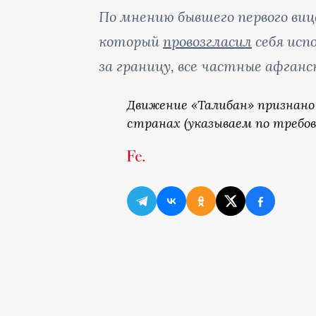
По мнению бывшего первого ви
который
провозгласил
себя исп
за границу, все частные афган
Движение «Талибан» признано
странах (указываем по требов