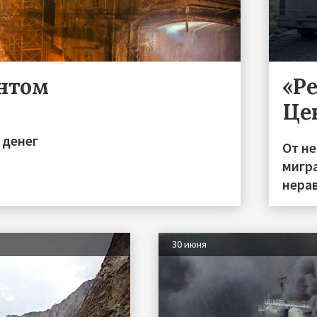
ентом
«Р
Це
 денег
От н
мигра
нера
30 июня