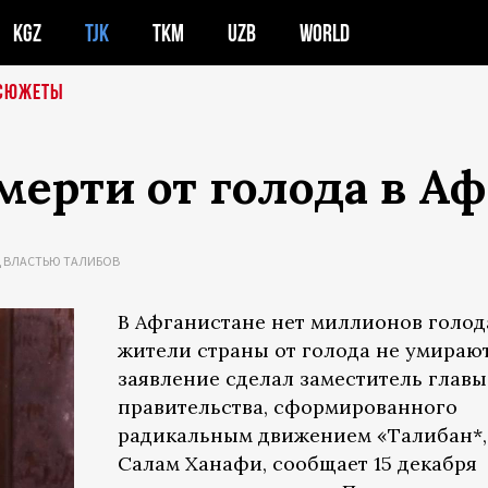
KGZ
TJK
TKM
UZB
WORLD
СЮЖЕТЫ
ерти от голода в А
 ВЛАСТЬЮ ТАЛИБОВ
В Афганистане нет миллионов голо
жители страны от голода не умирают
заявление сделал заместитель главы
правительства, сформированного
радикальным движением «Талибан*,
Салам Ханафи, сообщает 15 декабря