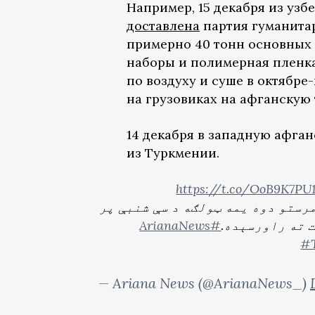
Например, 15 декабря из узб
доставлена
партия гуманитар
примерно 40 тонн основных 
наборы и полимерная пленка
по воздуху и суше в октябре
на грузовиках на афганскую
14 декабря в западную афга
из Туркмении.
https://t.co/OoB9K7PU
مرستو دوه یمه ټولګه د سې شنبې پر
#ArianaNews
#T
— Ariana News (@ArianaNews_)