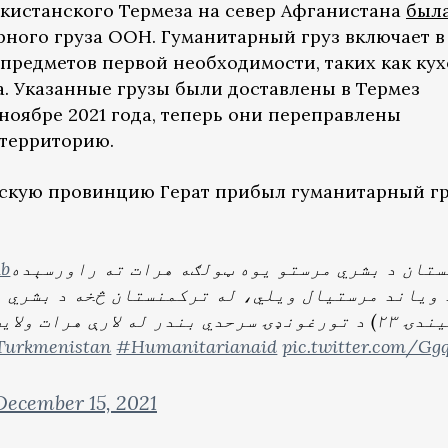
екистанского Термеза на север Афганистана
был
ного груза ООН. Гуманитарный груз включает в
предметов первой необходимости, таких как ку
. Указанные грузы были доставлены в Термез
-ноябре 2021 года, теперь они переправлены
 территорию.
нскую провинцию Герат прибыл гуманитарный г
1b
ستان د بشري مرستو یوه ټولګه هرات ته راورسېده
د ویاند مرستیال ويلي، له ترکمنستان څخه د بشري 
ه لارې هرات ولایت ته راورسېده
urkmenistan
#Humanitarianaid
pic.twitter.com/Gg
December 15, 2021