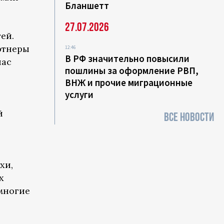
Бланшетт
27.07.2026
ей.
ртнеры
12:46
В РФ значительно повысили
нас
пошлины за оформление РВП,
ВНЖ и прочие миграционные
услуги
й
ВСЕ НОВОСТИ
хи,
х
 многие