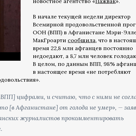
новостное агентство «
Пажвак
».
В начале текущей недели директор
Всемирной продовольственной про
ООН (ВПП) в Афганистане Мэри-Элл
МакГроарти
сообщила
, что в настоя
время 22,8 млн афганцев постоянно
недоедают, а 8,7 млн человек голодаю
В целом, по данным ВПП, 98% афган
в настоящее время «не потребляют
одовольствия».
и ВПП] цифрами, и считаю, что с ними не согл
то [в Афганистане] от голода не умер», — зая
фганских журналистов прокомментировать
.