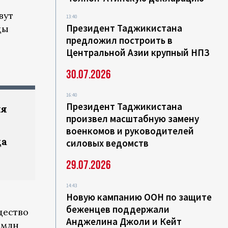
вут
13:40
Президент Таджикистана
цы
предложил построить в
Центральной Азии крупный НПЗ
30.07.2026
16:40
Президент Таджикистана
ля
произвел масштабную замену
военкомов и руководителей
да
силовых ведомств
29.07.2026
14:43
Новую кампанию ООН по защите
беженцев поддержали
щество
Анджелина Джоли и Кейт
 млн