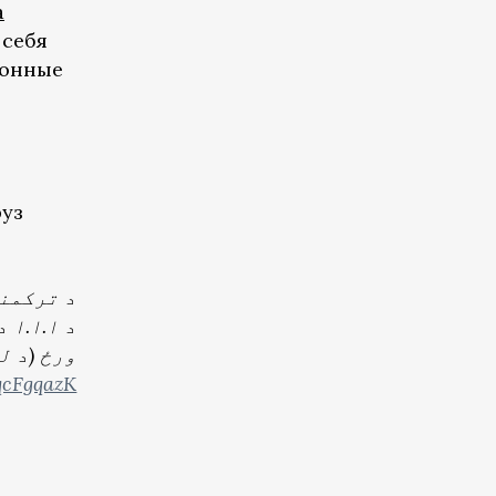
а
 себя
хонные
руз
د ترکمن
د ا.ا.ا 
ورځ (د لیندۍ ۲۳) د تورغونډۍ سرحدي بندر ل.
qcFgqazK