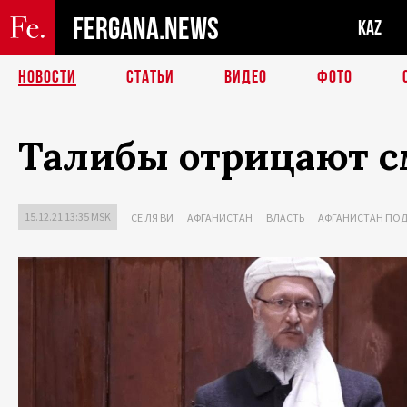
FERGANA.NEWS
KAZ
НОВОСТИ
СТАТЬИ
ВИДЕО
ФОТО
Талибы отрицают см
15.12.21 13:35 MSK
СЕ ЛЯ ВИ
АФГАНИСТАН
ВЛАСТЬ
АФГАНИСТАН ПОД