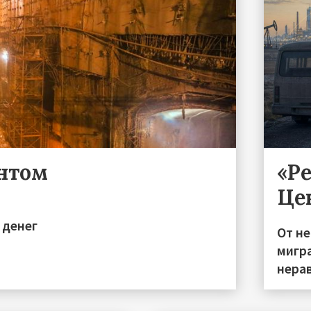
ентом
«Р
Це
 денег
От н
мигра
нера