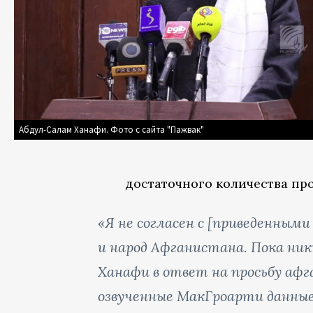
Абдул-Салам Ханафи. Фото с сайта "Пажвак"
достаточного количества пр
«Я не согласен с [приведенным
и народ Афганистана. Пока ник
Ханафи в ответ на просьбу а
озвученные МакГроарти данные