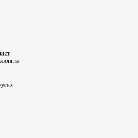
ляет
авляла
ругих