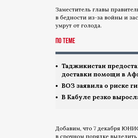
Заместитель главы правител
в бедности из-за войны и за
умрут от голода.
По теме
Таджикистан предост
доставки помощи в Аф
ВОЗ заявила о риске г
В Кабуле резко выросл
Добавим, что 7 декабря ЮН
в срочном порядке выделить