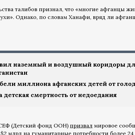
ьства талибов признал, что «многие афганцы жи
сухи». Однако, по словам Ханафи, вряд ли афган
авил наземный и воздушный коридоры д
ганистан
ибели миллиона афганских детей от голо
а детская смертность от недоедания
ИСЕФ (Детский фонд ООН)
призвал
мировое сооб
 $2 млрд на гуманитарные потребности более 24