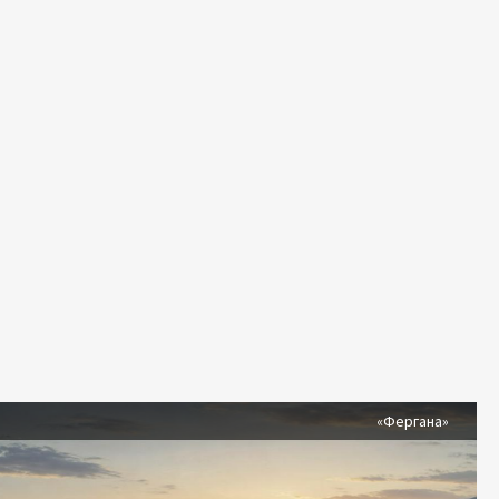
я
«Фергана»