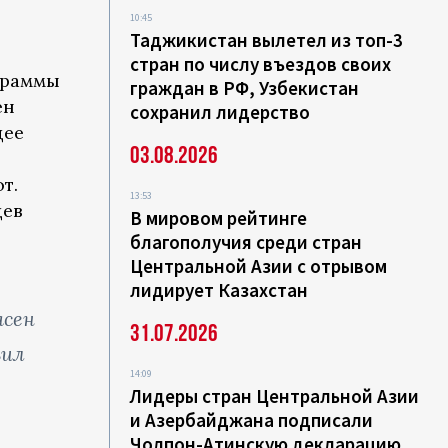
10:45
Таджикистан вылетел из топ-3
стран по числу въездов своих
граммы
граждан в РФ, Узбекистан
ен
сохранил лидерство
щее
03.08.2026
т.
13:53
цев
В мировом рейтинге
благополучия среди стран
Центральной Азии с отрывом
лидирует Казахстан
асен
31.07.2026
вил
14:09
Лидеры стран Центральной Азии
и Азербайджана подписали
Чолпон-Атинскую декларацию